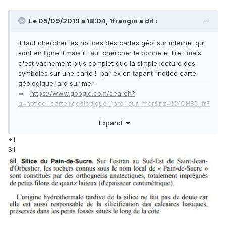
Le 05/09/2019 à 18:04,
1frangin
a dit :
il faut chercher les notices des cartes géol sur internet qui
sont en ligne !! mais il faut chercher la bonne et lire ! mais
c'est vachement plus complet que la simple lecture des
symboles sur une carte ! par ex en tapant "notice carte
géologique jard sur mer"
=>
https://www.google.com/search?
q=notice+carte+géologique+jard+sur+mer&rlz=1C1CHBD_frF
R843FR843&oq=notice+carte+géologique+jard+sur+mer&a
Expand
qs=chrome..69i57.14279j0j7&sourceid=chrome&ie=UTF-8
et
un imprim' écran d'une page pour voir ce qu'on y trouve
:
+1
Sil