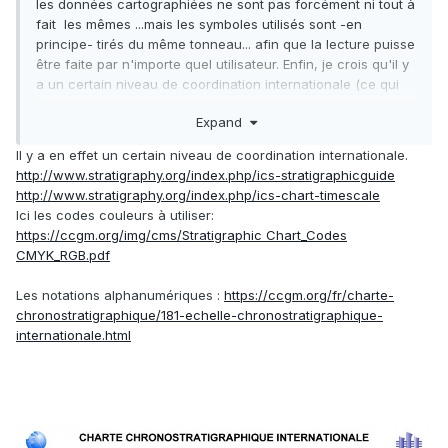
les données cartographiées ne sont pas forcément ni tout à
fait les mêmes ...mais les symboles utilisés sont -en
principe- tirés du même tonneau... afin que la lecture puisse
être faite par n'importe quel utilisateur. Enfin, je crois qu'il y
a un certain niveau de coordination internationale (ce qui
n'a pas été le cas dans des temps anciens).
Expand
Des infos plus précises à ce sujet ?
Il y a en effet un certain niveau de coordination internationale.
http://www.stratigraphy.org/index.php/ics-stratigraphicguide
http://www.stratigraphy.org/index.php/ics-chart-timescale
Ici les codes couleurs à utiliser:
https://ccgm.org/img/cms/Stratigraphic Chart_Codes
CMYK_RGB.pdf
Les notations alphanumériques
:
https://ccgm.org/fr/charte-
chronostratigraphique/181-echelle-chronostratigraphique-
internationale.html