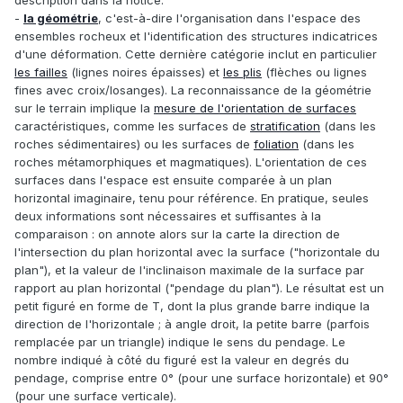
-
la géométrie
, c'est-à-dire l'organisation dans l'espace des
ensembles rocheux et l'identification des structures indicatrices
d'une déformation. Cette dernière catégorie inclut en particulier
les failles
(lignes noires épaisses) et
les plis
(flèches ou lignes
fines avec croix/losanges). La reconnaissance de la géométrie
sur le terrain implique la
mesure de l'orientation de surfaces
caractéristiques, comme les surfaces de
stratification
(dans les
roches sédimentaires) ou les surfaces de
foliation
(dans les
roches métamorphiques et magmatiques). L'orientation de ces
surfaces dans l'espace est ensuite comparée à un plan
horizontal imaginaire, tenu pour référence. En pratique, seules
deux informations sont nécessaires et suffisantes à la
comparaison : on annote alors sur la carte la direction de
l'intersection du plan horizontal avec la surface ("horizontale du
plan"), et la valeur de l'inclinaison maximale de la surface par
rapport au plan horizontal ("pendage du plan"). Le résultat est un
petit figuré en forme de T, dont la plus grande barre indique la
direction de l'horizontale ; à angle droit, la petite barre (parfois
remplacée par un triangle) indique le sens du pendage. Le
nombre indiqué à côté du figuré est la valeur en degrés du
pendage, comprise entre 0° (pour une surface horizontale) et 90°
(pour une surface verticale).