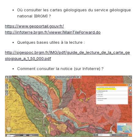
Où consulter les cartes géologiques du service géologique
national (BRGM) ?
https://www.geoportail.gouv.fr/
http://infoterre.brgm.fr/viewer/MainTileForward.do
Quelques bases utiles à la lecture
:
http://sigespoc.brgm.fr/IMG/pdf/guide_de_lecture_de_la_carte_ge
ologique_a_1_50_000.pdf
Comment consulter la notice (sur Infoterre) ?