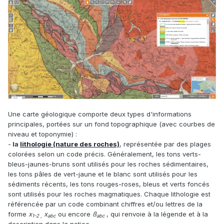
Une carte géologique comporte deux types d'informations
principales, portées sur un fond topographique (avec courbes de
niveau et toponymie)
:
-
la
lithologie (nature des roches)
, représentée par des plages
colorées selon un code précis. Généralement, les tons verts-
bleus-jaunes-bruns sont utilisés pour les roches sédimentaires,
les tons pâles de vert-jaune et le blanc sont utilisés pour les
sédiments récents, les tons rouges-roses, bleus et verts foncés
sont utilisés pour les roches magmatiques. Chaque lithologie est
référencée par un code combinant chiffres et/ou lettres de la
forme
x
x
ou encore
ß
, qui renvoie à la légende et à la
1-2 ,
abc
abc
description dans la notice.