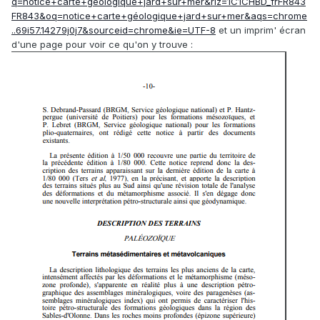
q=notice+carte+géologique+jard+sur+mer&rlz=1C1CHBD_frFR843
FR843&oq=notice+carte+géologique+jard+sur+mer&aqs=chrome
..69i57.14279j0j7&sourceid=chrome&ie=UTF-8
et un imprim' écran
d'une page pour voir ce qu'on y trouve
: