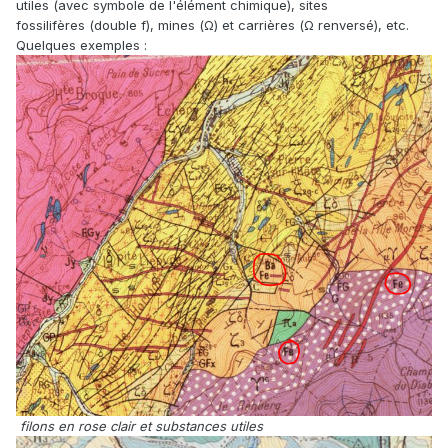
utiles (avec symbole de l'élément chimique), sites
fossilifères (double f), mines (Ω) et carrières (Ω renversé), etc.
Quelques exemples
:
filons en rose clair et substances utiles