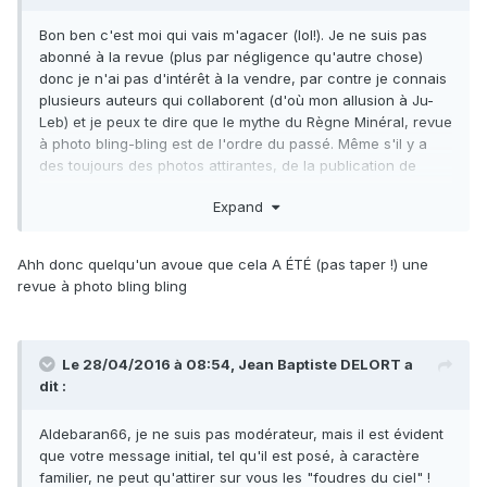
Bon ben c'est moi qui vais m'agacer (lol!). Je ne suis pas
abonné à la revue (plus par négligence qu'autre chose)
donc je n'ai pas d'intérêt à la vendre, par contre je connais
plusieurs auteurs qui collaborent (d'où mon allusion à Ju-
Leb) et je peux te dire que le mythe du Règne Minéral, revue
à photo bling-bling est de l'ordre du passé. Même s'il y a
des toujours des photos attirantes, de la publication de
collectionneur, les articles sont de plus en plus d'un bon
Expand
niveau géologique et minéralogique à tel point que
certaines publications se font par l'intermédiaire de la
revue.
Ahh donc quelqu'un avoue que cela A ÉTÉ (pas taper !) une
revue à photo bling bling
Serge
Le 28/04/2016 à 08:54,
Jean Baptiste DELORT
a
dit :
Aldebaran66, je ne suis pas modérateur, mais il est évident
que votre message initial, tel qu'il est posé, à caractère
familier, ne peut qu'attirer sur vous les "foudres du ciel" !