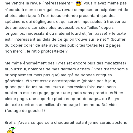
me vendre la revue (intéressement ?
) vous n'avez même pas
répondu à mon interrogation... revue composée principalement de
photos bien tape à l'oeil (sous entendu présentant que des
spécimens qui déglinguent et qui seront impossibles à trouver par
des amateurs car sites plus accessibles ou "pillés" depuis
longtemps, nécessitant du matériel lourd et j'en passe) + le texte
est il intéressant au delà de ce qu'on trouve sur le net ? (bouffer
du copier coller de site avec des publicités toutes les 2 pages
non merci), le ratio photos/texte ?.
Me méfie énormément des livres (et encore plus des magazines)
aujourd'hui, nombres de mes derniers achats (livres d'astronomie
principalement mais pas que) malgré de bonnes critiques
générales, étaient assez catastrophique (photos pas à jour,
quand pas floues ou couleurs d'impression foireuses, sans
oublier la mise en page, genre une photo sans grand intérêt en
pleine page, une superbe photo en quart de page... ou 5 lignes
de texte centrées au milieu d'une page blanche au 3/4 vide
(foutage de gueule !!)
Bref si j'avais su que cela choquerait autant je me serais abstenu
!