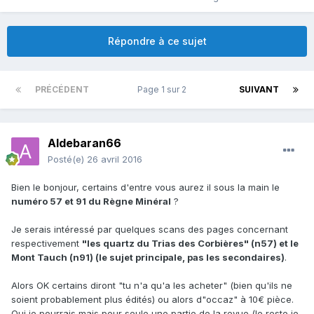
Répondre à ce sujet
PRÉCÉDENT
Page 1 sur 2
SUIVANT
Aldebaran66
Posté(e)
26 avril 2016
Bien le bonjour, certains d'entre vous aurez il sous la main le
numéro 57 et 91 du Règne Minéral
?
Je serais intéressé par quelques scans des pages concernant
respectivement
"les quartz du Trias des Corbières" (n57) et le
Mont Tauch (n91) (le sujet principale, pas les secondaires)
.
Alors OK certains diront "tu n'a qu'a les acheter" (bien qu'ils ne
soient probablement plus édités) ou alors d"occaz" à 10€ pièce.
Oui je pourrais mais pour seule une partie de la revue (le reste je