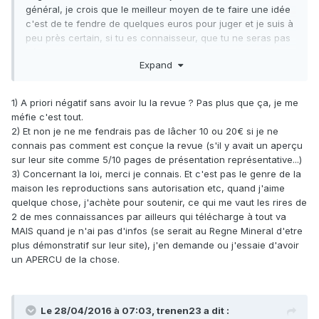
général, je crois que le meilleur moyen de te faire une idée
c'est de te fendre de quelques euros pour juger et je suis à
peu près certain, si tu es connaisseur, que tu ne seras pas
déçu.
Expand
Je réponds à ton message car j'ai parfois (mais assez
rarement quand même) été confronté à ce genre de
1) A priori négatif sans avoir lu la revue ? Pas plus que ça, je me
situation. J'ai été pendant 25 ans auteur éditeur
méfie c'est tout.
indépendant et pour bien connaître le RM je peux t'assurer
2) Et non je ne me fendrais pas de lâcher 10 ou 20€ si je ne
que pour eux comme pour moi, si un lecteur sur 2
connais pas comment est conçue la revue (s'il y avait un aperçu
photocopiait les numéros pour les copains, il y a longtemps
sur leur site comme 5/10 pages de présentation représentative...)
que plus personne n'aurait de revues ou de livres
3) Concernant la loi, merci je connais. Et c'est pas le genre de la
spécialisés sur la minéralogie ou l'histoire minière. Je pense
maison les reproductions sans autorisation etc, quand j'aime
qu'il en est de même pour l'astronomie et quelques
quelque chose, j'achète pour soutenir, ce qui me vaut les rires de
"niches" de passionnés. TRENEN à très bien argumenté sur
2 de mes connaissances par ailleurs qui télécharge à tout va
la notion de "petit" éditeur. Au delà de ça il existe aussi une
MAIS quand je n'ai pas d'infos (se serait au Regne Mineral d'etre
loi sur la protection des ouvrages, revues et textes édités
plus démonstratif sur leur site), j'en demande ou j'essaie d'avoir
qui interdit toute reproduction sans autorisation de l'auteur
un APERCU de la chose.
et de l'éditeur. Je te renvoie au texte de loi suivant :
CPI,
art. L. 335-1 à L. 335-10.
Le 28/04/2016 à 07:03,
trenen23
a dit :