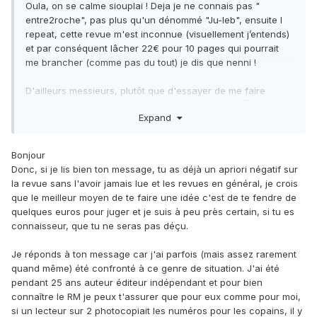
Oula, on se calme siouplai ! Deja je ne connais pas "
entre2roche", pas plus qu'un dénommé "Ju-leb", ensuite I
repeat, cette revue m'est inconnue (visuellement j’entends)
et par conséquent lâcher 22€ pour 10 pages qui pourrait
me brancher (comme pas du tout) je dis que nenni !
D'ailleurs messieurs, plutôt que d'essayer de me faire
pleurer et me vendre la revue (intéressement ?
) vous
Expand
n'avez même pas répondu à mon interrogation... revue
composée principalement de photos bien tape à l'oeil (sous
entendu présentant que des spécimens qui déglinguent et
Bonjour
qui seront impossibles à trouver par des amateurs car sites
Donc, si je lis bien ton message, tu as déjà un apriori négatif sur
plus accessibles ou "pillés" depuis longtemps, nécessitant
la revue sans l'avoir jamais lue et les revues en général, je crois
du matériel lourd et j'en passe) + le texte est il intéressant
que le meilleur moyen de te faire une idée c'est de te fendre de
au delà de ce qu'on trouve sur le net ? (bouffer du copier
quelques euros pour juger et je suis à peu près certain, si tu es
coller de site avec des publicités toutes les 2 pages non
connaisseur, que tu ne seras pas déçu.
merci), le ratio photos/texte ?.
Je réponds à ton message car j'ai parfois (mais assez rarement
Me méfie énormément des livres (et encore plus des
quand même) été confronté à ce genre de situation. J'ai été
magazines) aujourd'hui, nombres de mes derniers achats
pendant 25 ans auteur éditeur indépendant et pour bien
(livres d'astronomie principalement mais pas que) malgré de
connaître le RM je peux t'assurer que pour eux comme pour moi,
bonnes critiques générales, étaient assez catastrophique
si un lecteur sur 2 photocopiait les numéros pour les copains, il y