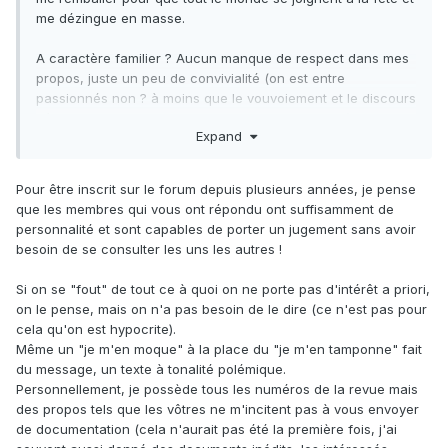
me dézingue en masse.
A caractère familier ? Aucun manque de respect dans mes
propos, juste un peu de convivialité (on est entre
passionnés non ? à moins que le vouvoiement et le discours
très "contenu" soient de mise ad vitam eternam ?) et de
Expand
méfiance légitime selon moi face à une revue inconnue...
Pour être inscrit sur le forum depuis plusieurs années, je pense
que les membres qui vous ont répondu ont suffisamment de
personnalité et sont capables de porter un jugement sans avoir
besoin de se consulter les uns les autres !
Si on se "fout" de tout ce à quoi on ne porte pas d'intérêt a priori,
on le pense, mais on n'a pas besoin de le dire (ce n'est pas pour
cela qu'on est hypocrite).
Même un "je m'en moque" à la place du "je m'en tamponne" fait
du message, un texte à tonalité polémique.
Personnellement, je possède tous les numéros de la revue mais
des propos tels que les vôtres ne m'incitent pas à vous envoyer
de documentation (cela n'aurait pas été la première fois, j'ai