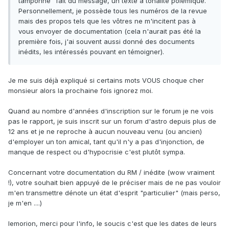
tamponne" fait du message, un texte à tonalité polémique.
Personnellement, je possède tous les numéros de la revue
mais des propos tels que les vôtres ne m'incitent pas à
vous envoyer de documentation (cela n'aurait pas été la
première fois, j'ai souvent aussi donné des documents
inédits, les intéressés pouvant en témoigner).
Je me suis déjà expliqué si certains mots VOUS choque cher
monsieur alors la prochaine fois ignorez moi.
Quand au nombre d'années d'inscription sur le forum je ne vois
pas le rapport, je suis inscrit sur un forum d'astro depuis plus de
12 ans et je ne reproche à aucun nouveau venu (ou ancien)
d'employer un ton amical, tant qu'il n'y a pas d'injonction, de
manque de respect ou d'hypocrisie c'est plutôt sympa.
Concernant votre documentation du RM / inédite (wow vraiment
!), votre souhait bien appuyé de le préciser mais de ne pas vouloir
m'en transmettre dénote un état d'esprit "particulier" (mais perso,
je m'en ....)
lemorion, merci pour l'info, le soucis c'est que les dates de leurs