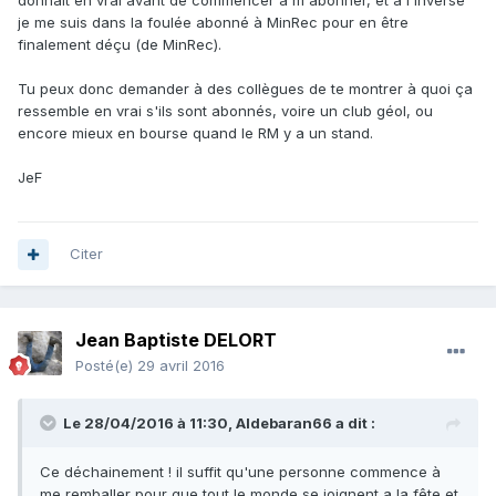
donnait en vrai avant de commencer à m'abonner, et à l'inverse
je me suis dans la foulée abonné à MinRec pour en être
finalement déçu (de MinRec).
Tu peux donc demander à des collègues de te montrer à quoi ça
ressemble en vrai s'ils sont abonnés, voire un club géol, ou
encore mieux en bourse quand le RM y a un stand.
JeF
Citer
Jean Baptiste DELORT
Posté(e)
29 avril 2016
Le 28/04/2016 à 11:30,
Aldebaran66
a dit :
Ce déchainement ! il suffit qu'une personne commence à
me remballer pour que tout le monde se joignent a la fête et