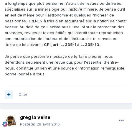
(photos pas à jour, quand pas floues ou couleurs
a longtemps que plus personne n'aurait de revues ou de livres
d'impression foireuses, sans oublier la mise en page, genre
spécialisés sur la minéralogie ou l'histoire minière. Je pense qu'il
une photo sans grand intérêt en pleine page, une superbe
en est de même pour l'astronomie et quelques "niches" de
photo en quart de page... ou 5 lignes de texte centrées au
passionnés. TRENEN à très bien argumenté sur la notion de "petit"
milieu d'une page blanche au 3/4 vide (foutage de gueule
éditeur. Au delà de ça il existe aussi une loi sur la protection des
!!)
ouvrages, revues et textes édités qui interdit toute reproduction
sans autorisation de l'auteur et de l'éditeur. Je te renvoie au
Bref si j'avais su que cela choquerait autant je me serais
texte de loi suivant :
CPI, art. L. 335-1 à L. 335-10.
abstenu !
Je pense que personne n'essaye de te faire pleurer, nous
défendons seulement une revue qui, pour l'essentiel d'entre-
PS : CE POST PEUT ÊTRE SUPPRIME
nous, constitue un lien et une source d'information remarquable.
bonne journée à tous.
Citer
greg la veine
Posté(e)
28 avril 2016