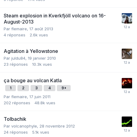
Steam explosion in Kverkfjöll volcano on 16-
August-2013
Par
flemaire
,
17 août 2013
4
réponses
2.6k
vues
Agitation à Yellowstone
Par
juldu84
,
19 janvier 2010
23
réponses
10.3k
vues
ça bouge au volcan Katla
1
2
3
4
9
Par
flemaire
,
17 juin 2011
202
réponses
48.8k
vues
Tolbachik
Par
volcanophyle
,
28 novembre 2012
24
réponses
5.1k
vues