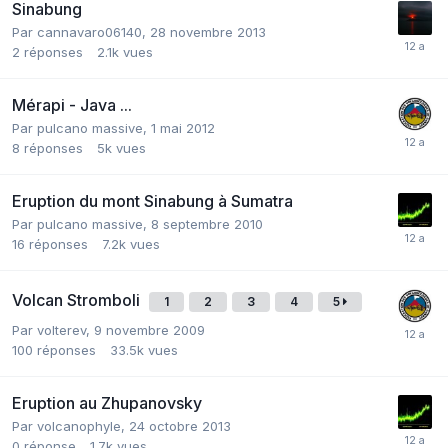
Sinabung
Par
cannavaro06140
,
28 novembre 2013
2
réponses
2.1k
vues
Mérapi - Java ...
Par
pulcano massive
,
1 mai 2012
8
réponses
5k
vues
Eruption du mont Sinabung à Sumatra
Par
pulcano massive
,
8 septembre 2010
16
réponses
7.2k
vues
Volcan Stromboli
1
2
3
4
5
Par
volterev
,
9 novembre 2009
100
réponses
33.5k
vues
Eruption au Zhupanovsky
Par
volcanophyle
,
24 octobre 2013
0
réponse
1.7k
vues