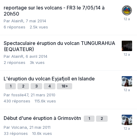
reportage sur les volcans - FR3 le 7/05/14 à
20h50
Par
AlainR
,
7 mai 2014
6
réponses
2.5k
vues
Spectaculaire éruption du volcan TUNGURAHUA
(EQUATEUR)
Par
AlainR
,
6 avril 2014
2
réponses
3k
vues
L'éruption du volcan Eyjafjoll en Islande
1
2
3
4
18
Par
fossile47
,
21 mars 2010
430
réponses
115.6k
vues
Début d'une éruption à Grimsvötn
1
2
Par
Volcana
,
21 mai 2011
33
réponses
10.6k
vues