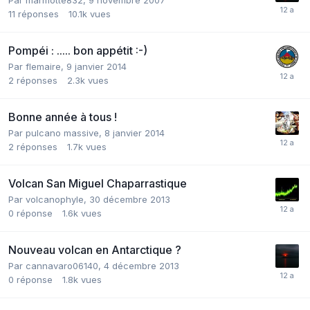
11
réponses
10.1k
vues
Pompéi : ..... bon appétit :-)
Par
flemaire
,
9 janvier 2014
2
réponses
2.3k
vues
Bonne année à tous !
Par
pulcano massive
,
8 janvier 2014
2
réponses
1.7k
vues
Volcan San Miguel Chaparrastique
Par
volcanophyle
,
30 décembre 2013
0
réponse
1.6k
vues
Nouveau volcan en Antarctique ?
Par
cannavaro06140
,
4 décembre 2013
0
réponse
1.8k
vues