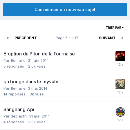
Commencer un nouveau sujet
TRIER PAR
PRÉCÉDENT
Page 5 sur 17
SUIVANT
Eruption du Piton de la Fournaise
Par
flemaire
,
21 juin 2014
5
réponses
2.6k
vues
ça bouge dans le myvatn ....
Par
flemaire
,
3 mai 2014
14
réponses
3k
vues
Sangeang Api
Par
deblauth
,
31 mai 2014
4
réponses
2.6k
vues