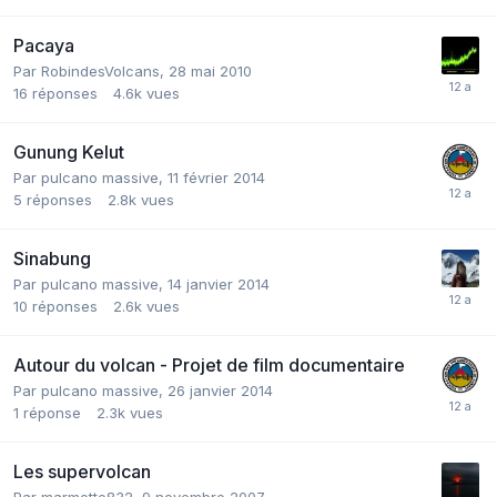
Pacaya
Par
RobindesVolcans
,
28 mai 2010
16
réponses
4.6k
vues
Gunung Kelut
Par
pulcano massive
,
11 février 2014
5
réponses
2.8k
vues
Sinabung
Par
pulcano massive
,
14 janvier 2014
10
réponses
2.6k
vues
Autour du volcan - Projet de film documentaire
Par
pulcano massive
,
26 janvier 2014
1
réponse
2.3k
vues
Les supervolcan
Par
marmotte832
,
9 novembre 2007