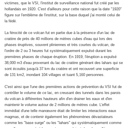
victimes, que le VSI, l'institut de surveillance national fut créé par les
hollandais en 1920. C'est d'ailleurs pour cette raison que la date "1920"
figure sur l'emblème de l'institut, sur la base duquel j'ai monté celui de
la fédé.
La férocité de ce volcan fut en partie du
e à la présence d'un lac de
cratère de près de 40 millions de mètres cubes d'eau qui lors des
phases éruptives, souvent pliniennes et très courtes du volcan, de
l'ordre de 2 ou 3 heures fut systématiquement expulsé durant les
premières phases de chaque éruption. En 1919, l'éruption a expulsé
38,000 m3 d'eau provenant du lac de cratère générant des lahars qui se
sont écoulés jusqu'à 37 km du cratère et ont recouvert une superficie
de 131 km2, inondant 104 villages et tuant 5,160 personnes.
C'est ainsi que l'une des premières actions de prévention du VSI fut de
contrôler le volume de ce lac, en creusant des tunnels dans les parois
du volcan à différentes hauteurs afin d'en drainer les eaux et d'en
maintenir le volume autour de 2 millions de mètres cube. L'effet
immédiat d'une telle manœuvre était de limiter les interactions eaux
magmas, et de contenir également les phénomènes dévastateurs
comme les "base surge" ou les "lahars" qui systématiquement comme