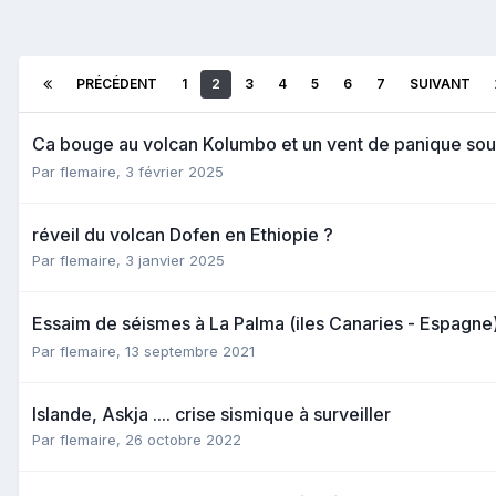
PRÉCÉDENT
1
2
3
4
5
6
7
SUIVANT
Ca bouge au volcan Kolumbo et un vent de panique souff
Par
flemaire
,
3 février 2025
réveil du volcan Dofen en Ethiopie ?
Par
flemaire
,
3 janvier 2025
Essaim de séismes à La Palma (iles Canaries - Espagne
Par
flemaire
,
13 septembre 2021
Islande, Askja .... crise sismique à surveiller
Par
flemaire
,
26 octobre 2022