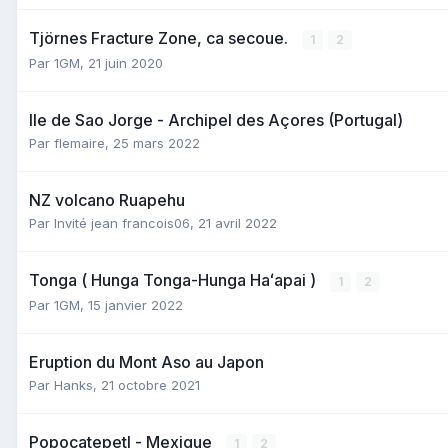
Tjörnes Fracture Zone, ca secoue.
1
2
Par
1GM
,
21 juin 2020
Ile de Sao Jorge - Archipel des Açores (Portugal)
Par
flemaire
,
25 mars 2022
NZ volcano Ruapehu
Par Invité jean francois06,
21 avril 2022
Tonga ( Hunga Tonga-Hunga Haʻapai )
1
2
Par
1GM
,
15 janvier 2022
Eruption du Mont Aso au Japon
Par
Hanks
,
21 octobre 2021
Popocatepetl - Mexique
1
2