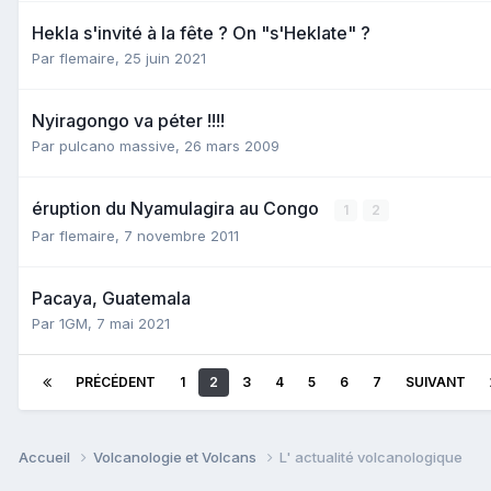
Hekla s'invité à la fête ? On "s'Heklate" ?
Par
flemaire
,
25 juin 2021
Nyiragongo va péter !!!!
Par
pulcano massive
,
26 mars 2009
éruption du Nyamulagira au Congo
1
2
Par
flemaire
,
7 novembre 2011
Pacaya, Guatemala
Par
1GM
,
7 mai 2021
PRÉCÉDENT
1
2
3
4
5
6
7
SUIVANT
Accueil
Volcanologie et Volcans
L' actualité volcanologique