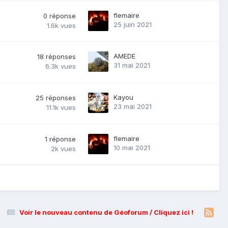
flemaire
0
réponse
25 juin 2021
1.6k
vues
AMEDE
18
réponses
31 mai 2021
6.3k
vues
Kayou
25
réponses
23 mai 2021
11.1k
vues
flemaire
1
réponse
10 mai 2021
2k
vues
Voir le nouveau contenu de Géoforum / Cliquez ici !