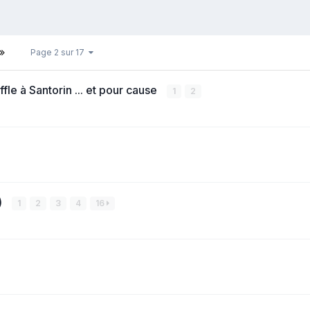
Page 2 sur 17
le à Santorin ... et pour cause
1
2
)
1
2
3
4
16