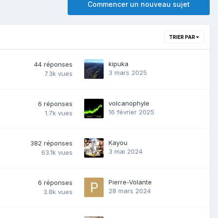
Commencer un nouveau sujet
TRIER PAR
kipuka
44
réponses
3 mars 2025
7.3k
vues
volcanophyle
6
réponses
16 février 2025
1.7k
vues
Kayou
382
réponses
3 mai 2024
63.1k
vues
Pierre-Volante
6
réponses
28 mars 2024
3.8k
vues