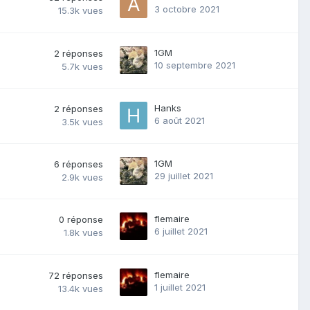
3 octobre 2021
15.3k
vues
1GM
2
réponses
10 septembre 2021
5.7k
vues
Hanks
2
réponses
6 août 2021
3.5k
vues
1GM
6
réponses
29 juillet 2021
2.9k
vues
flemaire
0
réponse
6 juillet 2021
1.8k
vues
flemaire
72
réponses
1 juillet 2021
13.4k
vues