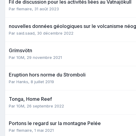
Fil de discussion pour les activités liées au Vatnajökull
Par
flemaire
,
31 août 2023
nouvelles données géologiques sur le volcanisme néogè
Par
said.saad
,
30 décembre 2022
Grímsvötn
Par
1GM
,
29 novembre 2021
Eruption hors norme du Stromboli
Par
Hanks
,
8 juillet 2019
Tonga, Home Reef
Par
1GM
,
26 septembre 2022
Portons le regard sur la montagne Pelée
Par
flemaire
,
1 mai 2021