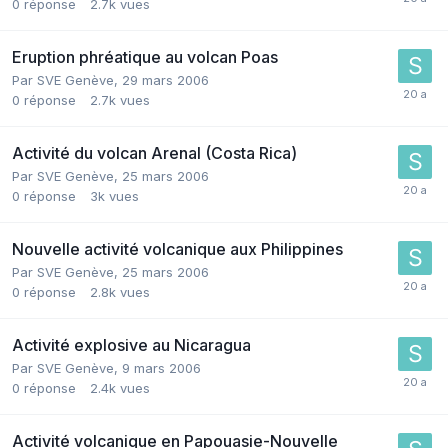
0
réponse
2.7k
vues
Eruption phréatique au volcan Poas
Par
SVE Genève
,
29 mars 2006
0
réponse
2.7k
vues
Activité du volcan Arenal (Costa Rica)
Par
SVE Genève
,
25 mars 2006
0
réponse
3k
vues
Nouvelle activité volcanique aux Philippines
Par
SVE Genève
,
25 mars 2006
0
réponse
2.8k
vues
Activité explosive au Nicaragua
Par
SVE Genève
,
9 mars 2006
0
réponse
2.4k
vues
Activité volcanique en Papouasie-Nouvelle