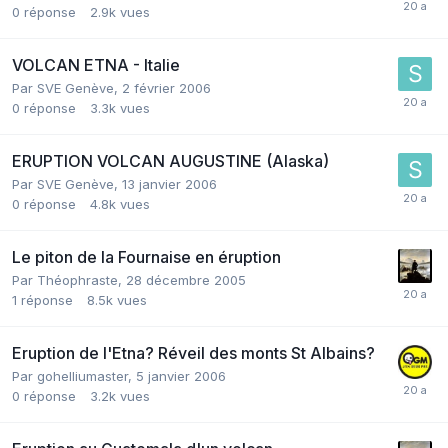
0
réponse
2.9k
vues
VOLCAN ETNA - Italie
Par
SVE Genève
,
2 février 2006
0
réponse
3.3k
vues
ERUPTION VOLCAN AUGUSTINE (Alaska)
Par
SVE Genève
,
13 janvier 2006
0
réponse
4.8k
vues
Le piton de la Fournaise en éruption
Par
Théophraste
,
28 décembre 2005
1
réponse
8.5k
vues
Eruption de l'Etna? Réveil des monts St Albains?
Par
gohelliumaster
,
5 janvier 2006
0
réponse
3.2k
vues