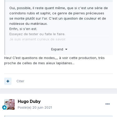
Oui, possible, il reste quant même, que si c'est une série de
corindons rubis et saphir, ce genre de pierres précieuses
se monte plutôt sur l'or. C'est un question de couleur et de
noblesse du matériaux.
Enfin, si s'en est.
Esseyez de tester ou faite le faire.
Je suis vraiment curieux de savoir.
Avec des photos, sur des cristaux taillés les amis du
Expand
geoforum auront dû mal à en dire plus.
Je crois que tout reste possible !
Heu! C’est questions de modes,,, à voir cette production, très
proche de celles de mes aïeux lapidaires...
Citer
Hugo Duby
Posté(e)
20 juin 2021