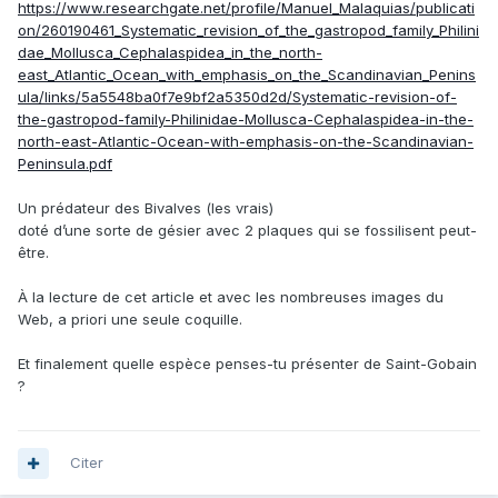
https://www.researchgate.net/profile/Manuel_Malaquias/publicati
on/260190461_Systematic_revision_of_the_gastropod_family_Philini
dae_Mollusca_Cephalaspidea_in_the_north-
east_Atlantic_Ocean_with_emphasis_on_the_Scandinavian_Penins
ula/links/5a5548ba0f7e9bf2a5350d2d/Systematic-revision-of-
the-gastropod-family-Philinidae-Mollusca-Cephalaspidea-in-the-
north-east-Atlantic-Ocean-with-emphasis-on-the-Scandinavian-
Peninsula.pdf
Un prédateur des Bivalves (les vrais)
doté d’une sorte de gésier avec 2 plaques qui se fossilisent peut-
être.
À la lecture de cet article et avec les nombreuses images du
Web, a priori une seule coquille.
Et finalement quelle espèce penses-tu présenter de Saint-Gobain
?
Citer