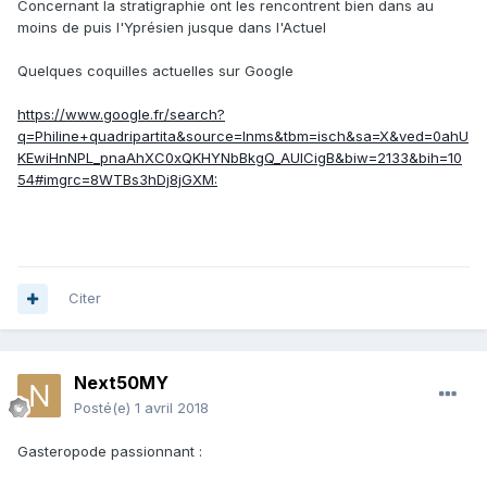
Concernant la stratigraphie ont les rencontrent bien dans au
moins de puis l'Yprésien jusque dans l'Actuel
Quelques coquilles actuelles sur Google
https://www.google.fr/search?
q=Philine+quadripartita&source=lnms&tbm=isch&sa=X&ved=0ahU
KEwiHnNPL_pnaAhXC0xQKHYNbBkgQ_AUICigB&biw=2133&bih=10
54#imgrc=8WTBs3hDj8jGXM:
Citer
Next50MY
Posté(e)
1 avril 2018
Gasteropode passionnant :