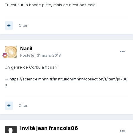
Tu est sur la bonne piste, mais ce n'est pas cela
Citer
Nanil
Posté(e)
31 mars 2018
Un genre de Corbula ficus ?
=>
https://science.mnhn.fr/institution/mnhn/collection/f/item/j0706
0
Citer
Invité jean francois06