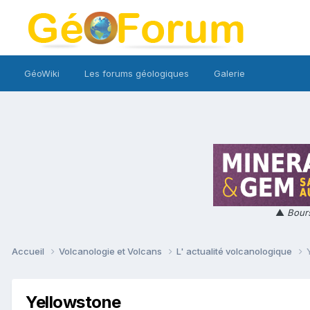
GéoWiki
Les forums géologiques
Galerie
▲
Bours
Accueil
Volcanologie et Volcans
L' actualité volcanologique
Yellowstone