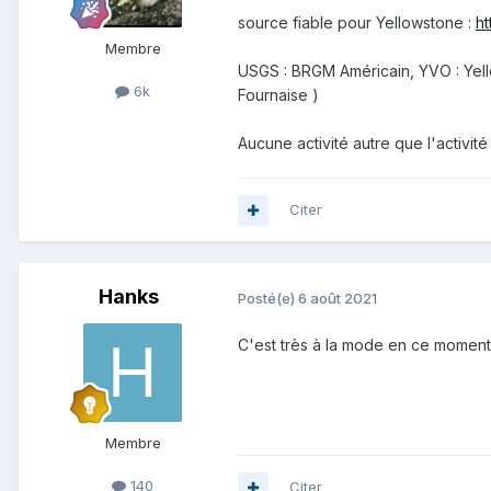
source fiable pour Yellowstone
:
h
Membre
USGS : BRGM Américain, YVO : Yello
6k
Fournaise )
Aucune activité autre que l'activit
Citer
Hanks
Posté(e)
6 août 2021
C'est très à la mode en ce moment 
Membre
140
Citer