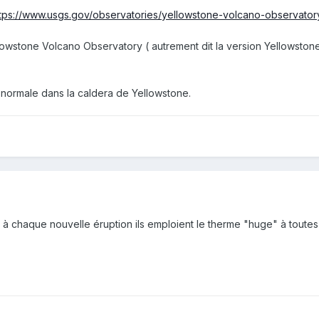
ttps://www.usgs.gov/observatories/yellowstone-volcano-observator
wstone Volcano Observatory ( autrement dit la version Yellowstone d
é normale dans la caldera de Yellowstone.
à chaque nouvelle éruption ils emploient le therme "huge" à toutes l