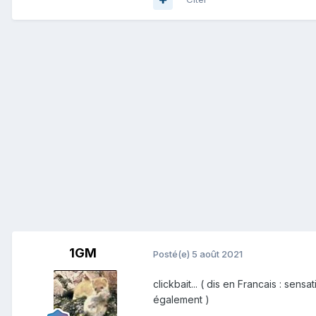
1GM
Posté(e)
5 août 2021
clickbait... ( dis en Francais : sen
également )