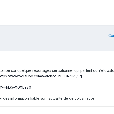
Co
s tombé sur quelque reportages sensationnel qui parlent du Yellowst
https://www.youtube.com/watch?v=nBJUR4lvQSg
ch?v=hLKwXGXbYz0
 des information fiable sur l'actualité de ce volcan svp?