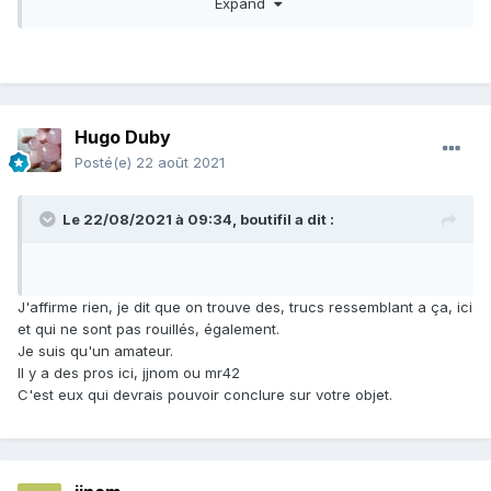
Expand
Hugo Duby
Posté(e)
22 août 2021
Le 22/08/2021 à 09:34,
boutifil
a dit :
J'affirme rien, je dit que on trouve des, trucs ressemblant a ça, ici
et qui ne sont pas rouillés, également.
, Vous l'avez observé de plus prêt, Ce perçage a été fait
Je suis qu'un amateur.
par moi il y a quelques années, aucune trace de rouille,
Il y a des pros ici, jjnom ou mr42
pour le nickel bien sûr la pièce n'est pas constituée de ce
C'est eux qui devrais pouvoir conclure sur votre objet.
métal le pourcentage tourne
autour de 3 à 5% peut-être Il ne s'agit pas de fonte ce
perçage d'ailleurs le prouve