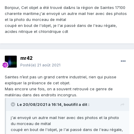
possible de vérifier avec un détecteur de métaux ou de
Bonjour, Cet objet a été trouvé da&ns la région de Saintes 17100
tester la résistance électrique ?
charente maritime.j'ai envoyé un autre mail hier avec des photos
Des forêts où les scories se ramassent à la pelle, j’en
et la photo du morceau de métal
connais quelques unes. Pourrait-on savoir plus précisément
coupé en bout de l'objet, je l'ai passé dans de l'eau régale,
d’où ça vient ?
acides nitrique et chloridrique cdt
mr42
Posté(e)
21 août 2021
Saintes n’est pas un grand centre industriel, rien qui puisse
expliquer la présence de cet objet.
Mais encore une fois, on a souvent retrouvé ce genre de
matériau dans des endroits incongrus.
Le 20/08/2021 à 16:14,
boutifil
a dit :
j'ai envoyé un autre mail hier avec des photos et la photo
du morceau de métal
coupé en bout de l'objet, je l'ai passé dans de l'eau régale,