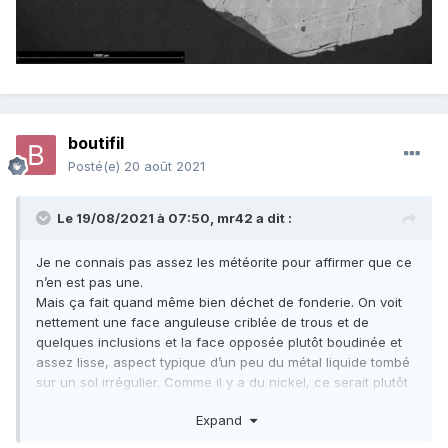
boutifil
Posté(e)
20 août 2021
Le 19/08/2021 à 07:50,
mr42
a dit :
Je ne connais pas assez les météorite pour affirmer que ce
n’en est pas une.
Mais ça fait quand même bien déchet de fonderie. On voit
nettement une face anguleuse criblée de trous et de
quelques inclusions et la face opposée plutôt boudinée et
assez lisse, aspect typique d’un peu du métal liquide tombé
sur un sol irrégulier. Comme il y a du nickel, ce serait plutôt
un alliage moderne.
Expand
Je suppose que c’est bien du métal, un matériau fragile
n’aurait pas survécu avec une forme aussi bizarre. Serait-il