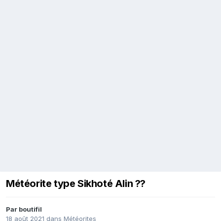
Météorite type Sikhoté Alin ??
Par
boutifil
18 août 2021
dans
Météorites