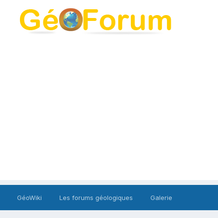
GéoWiki
Les forums géologiques
Galerie