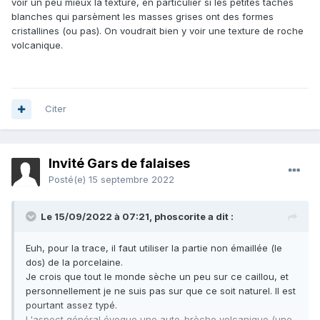
voir un peu mieux la texture, en particulier si les petites taches
blanches qui parsèment les masses grises ont des formes
cristallines (ou pas). On voudrait bien y voir une texture de roche
volcanique.
Citer
Invité Gars de falaises
Posté(e)
15 septembre 2022
Le 15/09/2022 à 07:21,
phoscorite
a dit :
Euh, pour la trace, il faut utiliser la partie non émaillée (le
dos) de la porcelaine.
Je crois que tout le monde sèche un peu sur ce caillou, et
personnellement je ne suis pas sur que ce soit naturel. Il est
pourtant assez typé.
L'aspect général évoque une auto-brèche volcanique (une