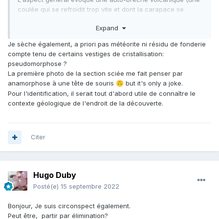
coulée qui se refroidit trop vite et dont la carapace se
fragmente en continuant d'avancer), mais dans ce cas il
Expand
faudrait identifier le matériel volcanique en question.
Ce qui pourrait aider, c'est un gros plan sur la face sciée,
Je sèche également, a priori pas météorite ni résidu de fonderie
pour voir un peu mieux la texture, en particulier si les
compte tenu de certains vestiges de cristallisation
:
petites taches blanches qui parsèment les masses grises
pseudomorphose ?
ont des formes cristallines (ou pas). On voudrait bien y voir
La première photo de la section sciée me fait penser par
une texture de roche volcanique.
anamorphose à une tête de souris
but it's only a joke.
🙃
Pour l'identification, il serait tout d'abord utile de connaître le
contexte géologique de l'endroit de la découverte.
Citer
Hugo Duby
Posté(e)
15 septembre 2022
Bonjour, Je suis circonspect également.
Peut être, partir par élimination?