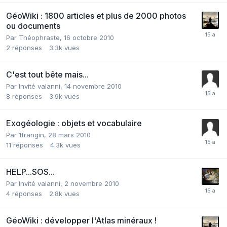
GéoWiki : 1800 articles et plus de 2000 photos
ou documents
Par
Théophraste
,
16 octobre 2010
2
réponses
3.3k
vues
C'est tout bête mais...
Par Invité valanni,
14 novembre 2010
8
réponses
3.9k
vues
Exogéologie : objets et vocabulaire
Par
1frangin
,
28 mars 2010
11
réponses
4.3k
vues
HELP...SOS...
Par Invité valanni,
2 novembre 2010
4
réponses
2.8k
vues
GéoWiki : développer l'Atlas minéraux !