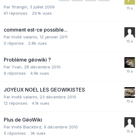
Par
1frangin
,
3 juillet 2009
91
réponses
29.1k
vues
comment est-ce possible...
Par Invité valanni,
12 janvier 2011
0
réponse
2.8k
vues
Problème géowiki ?
Par
Yvan
,
28 décembre 2010
9
réponses
4.9k
vues
JOYEUX NOEL LES GEOWIKISTES
Par Invité valanni,
23 décembre 2010
12
réponses
4.1k
vues
Plus de GéoWiki
Par Invité Blackbird,
9 décembre 2010
5
réponses
3k
vues