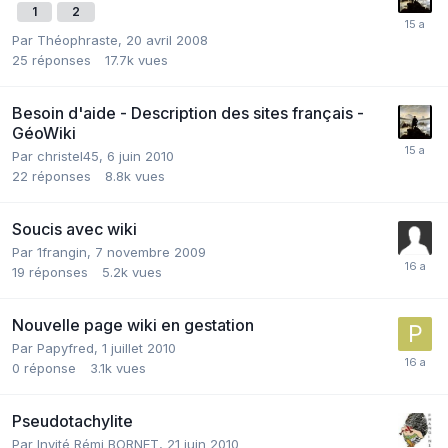
1
2
Par
Théophraste
,
20 avril 2008
25
réponses
17.7k
vues
Besoin d'aide - Description des sites français -
GéoWiki
Par
christel45
,
6 juin 2010
22
réponses
8.8k
vues
Soucis avec wiki
Par
1frangin
,
7 novembre 2009
19
réponses
5.2k
vues
Nouvelle page wiki en gestation
Par
Papyfred
,
1 juillet 2010
0
réponse
3.1k
vues
Pseudotachylite
Par Invité Rémi BORNET,
21 juin 2010