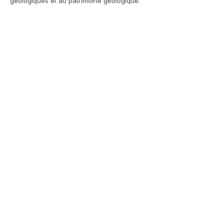
géologiques et au patrimoine géologique.