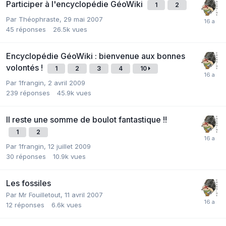
Participer à l'encyclopédie GéoWiki
1
2
Par
Théophraste
,
29 mai 2007
45
réponses
26.5k
vues
Encyclopédie GéoWiki : bienvenue aux bonnes
volontés !
1
2
3
4
10
Par
1frangin
,
2 avril 2009
239
réponses
45.9k
vues
Il reste une somme de boulot fantastique !!
1
2
Par
1frangin
,
12 juillet 2009
30
réponses
10.9k
vues
Les fossiles
Par
Mr Fouilletout
,
11 avril 2007
12
réponses
6.6k
vues