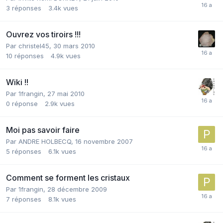
3
réponses
3.4k
vues
Ouvrez vos tiroirs !!!
Par
christel45
,
30 mars 2010
10
réponses
4.9k
vues
Wiki !!
Par
1frangin
,
27 mai 2010
0
réponse
2.9k
vues
Moi pas savoir faire
Par
ANDRE HOLBECQ
,
16 novembre 2007
5
réponses
6.1k
vues
Comment se forment les cristaux
Par
1frangin
,
28 décembre 2009
7
réponses
8.1k
vues