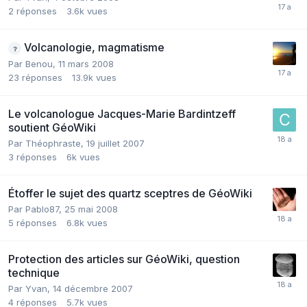
2
réponses
3.6k
vues
Volcanologie, magmatisme
Par
Benou
,
11 mars 2008
23
réponses
13.9k
vues
Le volcanologue Jacques-Marie Bardintzeff
soutient GéoWiki
Par
Théophraste
,
19 juillet 2007
3
réponses
6k
vues
Étoffer le sujet des quartz sceptres de GéoWiki
Par
Pablo87
,
25 mai 2008
5
réponses
6.8k
vues
Protection des articles sur GéoWiki, question
technique
Par
Yvan
,
14 décembre 2007
4
réponses
5.7k
vues