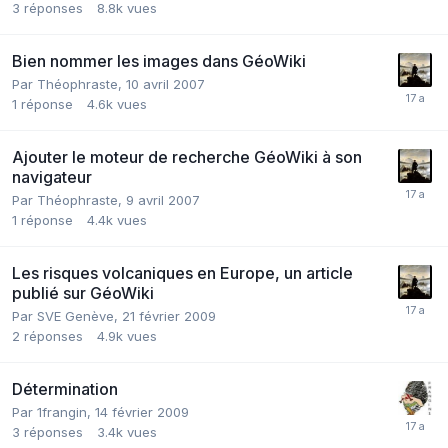
3
réponses
8.8k
vues
Bien nommer les images dans GéoWiki
Par
Théophraste
,
10 avril 2007
1
réponse
4.6k
vues
Ajouter le moteur de recherche GéoWiki à son
navigateur
Par
Théophraste
,
9 avril 2007
1
réponse
4.4k
vues
Les risques volcaniques en Europe, un article
publié sur GéoWiki
Par
SVE Genève
,
21 février 2009
2
réponses
4.9k
vues
Détermination
Par
1frangin
,
14 février 2009
3
réponses
3.4k
vues