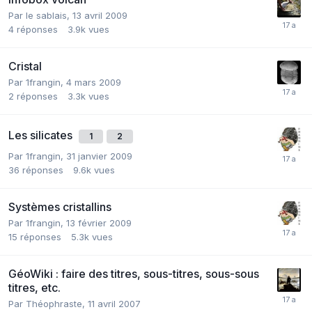
Par
le sablais
,
13 avril 2009
4
réponses
3.9k
vues
Cristal
Par
1frangin
,
4 mars 2009
2
réponses
3.3k
vues
Les silicates
1
2
Par
1frangin
,
31 janvier 2009
36
réponses
9.6k
vues
Systèmes cristallins
Par
1frangin
,
13 février 2009
15
réponses
5.3k
vues
GéoWiki : faire des titres, sous-titres, sous-sous
titres, etc.
Par
Théophraste
,
11 avril 2007