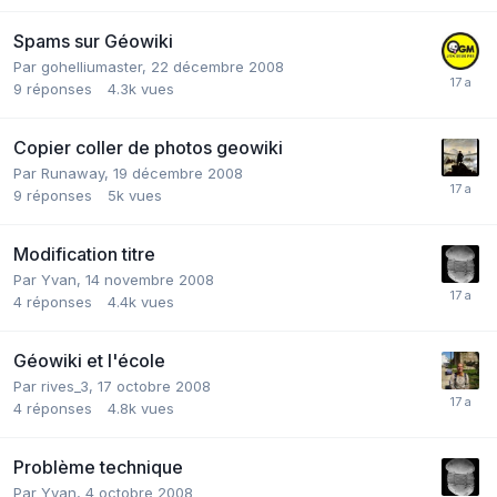
Spams sur Géowiki
Par
gohelliumaster
,
22 décembre 2008
9
réponses
4.3k
vues
Copier coller de photos geowiki
Par
Runaway
,
19 décembre 2008
9
réponses
5k
vues
Modification titre
Par
Yvan
,
14 novembre 2008
4
réponses
4.4k
vues
Géowiki et l'école
Par
rives_3
,
17 octobre 2008
4
réponses
4.8k
vues
Problème technique
Par
Yvan
,
4 octobre 2008