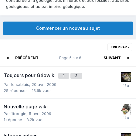
consacrée à la géologie, aux minéraux et aux fossiles, aux sites
géologiques et au patrimoine géologique.
Commencer un nouveau sujet
TRIER PAR
PRÉCÉDENT
Page 5 sur 6
SUIVANT
Toujours pour Géowiki
1
2
Par
le sablais
,
20 avril 2009
25
réponses
13.6k
vues
Nouvelle page wiki
Par
1frangin
,
5 avril 2009
1
réponse
3.2k
vues
Infobox volcan