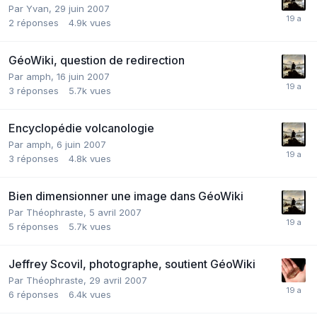
Par
Yvan
,
29 juin 2007
2
réponses
4.9k
vues
GéoWiki, question de redirection
Par
amph
,
16 juin 2007
3
réponses
5.7k
vues
Encyclopédie volcanologie
Par
amph
,
6 juin 2007
3
réponses
4.8k
vues
Bien dimensionner une image dans GéoWiki
Par
Théophraste
,
5 avril 2007
5
réponses
5.7k
vues
Jeffrey Scovil, photographe, soutient GéoWiki
Par
Théophraste
,
29 avril 2007
6
réponses
6.4k
vues