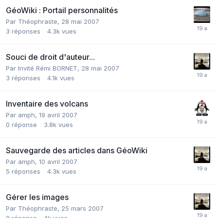
GéoWiki : Portail personnalités
Par
Théophraste
,
28 mai 2007
3
réponses
4.3k
vues
Souci de droit d'auteur...
Par Invité Rémi BORNET,
28 mai 2007
3
réponses
4.1k
vues
Inventaire des volcans
Par
amph
,
19 avril 2007
0
réponse
3.8k
vues
Sauvegarde des articles dans GéoWiki
Par
amph
,
10 avril 2007
5
réponses
4.3k
vues
Gérer les images
Par
Théophraste
,
25 mars 2007
0
réponse
4k
vues