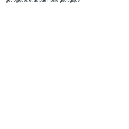
géologiques et au patrimoine géologique.