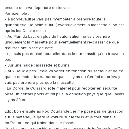
ensuite cela va dépendre du terrain...
Par exemple
:
-
à Bonnevault je vais pas m'embèter à prendre toute la
quincaillerie... la pelle suffit. ( eventuellement la massette si on est
après les Calcite miel )
- Au Plan du Lac, en plus de l'autorisation, je vais prendre
uniquement la massette pour éventuellement re-casser ce que
d'autres ont laissé de coté.
( je suis pas équipé pour aller dans le dur massif qu'on trouve la
bas )
- Sur une halde : massette et burins
- Aux Deux Alpes... cela va varier en fonction du secteur et de ce
que je comptes faire... parce que si il y as du Génépi de prévu je
vais pas prendre plus que la massette...
La Corde, le Cuissard et le matériel pour récolter en sécurité
pèse un certain poids et j'ai plus la condition physique que j'avais
il y as 30 ans.
Edit : bon ensuite au Roc Courlande... je me pose pas de question
sur le matériel, je gare la voiture sur le talus et je fout dans le
coffre tout ce qui traine dans le fossé.
Une fois que je considère que j'en ai assez pris je ferme le coffre