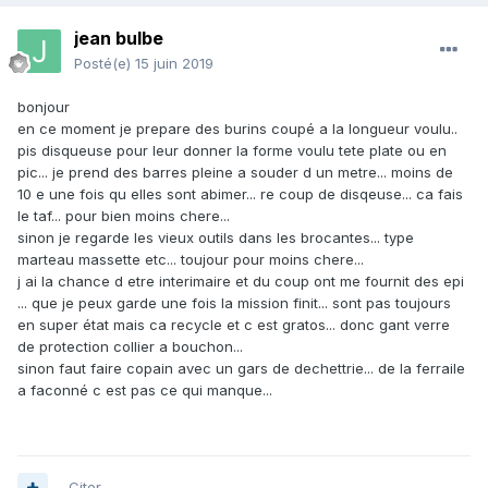
jean bulbe
Posté(e)
15 juin 2019
bonjour
en ce moment je prepare des burins coupé a la longueur voulu..
pis disqueuse pour leur donner la forme voulu tete plate ou en
pic... je prend des barres pleine a souder d un metre... moins de
10 e une fois qu elles sont abimer... re coup de disqeuse... ca fais
le taf... pour bien moins chere...
sinon je regarde les vieux outils dans les brocantes... type
marteau massette etc... toujour pour moins chere...
j ai la chance d etre interimaire et du coup ont me fournit des epi
... que je peux garde une fois la mission finit... sont pas toujours
en super état mais ca recycle et c est gratos... donc gant verre
de protection collier a bouchon...
sinon faut faire copain avec un gars de dechettrie... de la ferraile
a faconné c est pas ce qui manque...
Citer