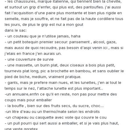
- les chaussures, marque italienne, qui tiennent bien la cheville,
et surtout un grip d'enfer, qui plus est, des pantoufles. j'ai aussi
fait l'acquisition d'une paire plus montante et bien plus rigide en
semelle, mais je souffre, et ne fait pas de la haute cordillere tous
les jours, de plus le grip est nul a mon gout
dans le sac:
- un couteau que je n'utilise jamais, haha
- un petit botequin premier secour: pansement , alcool, gaze,
mais aussi de quoi recoudre, pas besoin d'aspi venin ici , mais si
j'etais en france j'en aurais un.
- une couverture de survie
- une massette, un burin plat, deux ciseaux a bois plus petit,
tournevis plat long, pic a brochette en bambou, et sans oublier le
pied de biche, medium, vraiment pratique.
- gants, mais je prefere main nues, et les lunettes, j'en ai tout le
temps sur le nez, l'attache lunette est plus important...
-un annuaire,enfin ce qu'il en reste, non pas pour mettre des
coups mais pour emballer
- la bouffe , bien sur des fruits secs, du sucre, choc....
-un litre d'eau ou un thermo/mate selon les endroits
-un chapeau ou casquette avec voile qui couvre le cou
- un pull pourri qui sert aussi a emballer, et si je vais plus haut,
une veste goretex