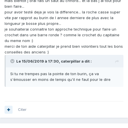
mais bientot j orai fais un saut au chnord... et la bas j ai tout pour
bien faire...
pour avoir testé deja je vois la difference... la roche casse super
vite par rapprot au burin de l annee derniere de plus avec la
longueur je bosse plus propre...
je souhaiterai connaitre ton approche technique pour faire un
crochet dans une barre ronde ? comme le crochet du capitaine
du meme nom
:)
merci de ton aide caterpillar je prend bien volontiers tout les bons
conseilles des anciens
:)
Le 15/06/2019 à 17:30,
caterpillar
a dit :
Si tu ne trempes pas la pointe de ton burin, ça va
s'émousser en moins de temps qu'il ne faut pour le dire
Citer