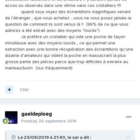
acces ou observés dans une vitrine sans ces cristalliers !!!!
Source : article
Montagnes et sciences lève le voile sur les
quand vous voyez des échantillons magnifiques venant
chasseurs de cristaux | Place Gre'net
- Place Gre'net
de l'étranger , que vous achetez ...vous ne vous posez jamais la
Rangés les bâtons de dynamite, le cristallier peut seulement
question de comment ils sont venus là !! (99% de ce que vous
compter sur son marteau et son burin.
admirez a été extrait avec des moyens "lourds")
Je préfère un cristallier qui vide une poche de façon
Source : article
Montagnes et sciences lève le voile sur les
minutieuse avec des moyens lourds , ce qui permet une
chasseurs de cristaux | Place Gre'net
- Place Gre'net
extraction avec une bonne récupération des échantillons qu'une
Quand je vois les quantités ramassées, en centaines de
dizaine d'amateurs qui vident la poche en massacrant la plus
kilos de quartz, barytine ou autres sur des chantiers
grosse partie des pièces parce que trop difficiles à extraire au
récents qui durent parfois plusieurs semaines...
marteau/burin (vus fréquemment)
En pêche ou en chasse on les appelle des viandards, ils ne
préservent pas, ce n'est pas pour leur vitrine, c'est pour
l'argent.
Les modérateurs font un sacré travail et ils sont bénévoles
Citer
mais sur ce sujet j'aimerais qu'ils soient plus attentifs à
l'image du forum.
Bien sûr tout le monde est au courant...
gaeldeploeg
Merci à ceux qui ont participé pour leur éthique.
Posté(e)
24 septembre 2019
Le 23/09/2019 à 21:40,
le sar
a dit :