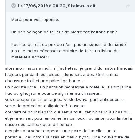
Le 17/06/2019 à 08:30,
Skelewu
a dit :
Merci pour vos réponse.
Un bon poinçon de tailleur de pierre fait l'affaire non?
Pour ce qui est du prix ce n'est pas un soucis je demande
juste le matos nécessaire histoire de faire un listing du
matériel a acheter !
alors mon matos a moi... si j achetes... je prend du matos francais
toujours pendant les soldes... donc sac a dos 35 litre max
chaussure trail et une paire tige haute...
un cycliste licra... un pantalon montagne a bretelle... t shirt jaune
fluo ou gilet jaune pour ce signaler au chasseur...
veste coupe vent montagne... veste kway... gant anticoupure...
verre de protection obligatoire !!! casque...
couverture pour klebard qui sert a tout... tenir chaud au cas ou...
et je m en sert pour emballer les cailloux... ou sinon pour limite la
casse des cailloux quand il tombe...
des pics a brochette apero... une paire de jumelle... un tel
portable... deux trois sucres en cas d hypo... une couverture de