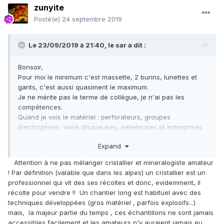
zunyite
Posté(e)
24 septembre 2019
Le 23/09/2019 à 21:40,
le sar
a dit :
Bonsoir,
Pour moi le minimum c'est massette, 2 burins, lunettes et
gants, c'est aussi quasiment le maximum.
Je ne mérite pas le terme de collègue, je n'ai pas les
compétences.
Quand je vois le matériel
:
perforateurs, groupes
électrogènes, voire disqueuses, pelleteuses et entreprises
de terrassements que certains disent employer.....et ce, sur
Expand
le forum !!!
La dynamite semble moins employée depuis que c'est
Attention à ne pas mélanger cristallier et mineralogiste amateur
interdit, le dégel fait le boulot
:
" Rangés les bâtons de
! Par définition (valable que dans les alpes) un cristallier est un
dynamite, le cristallier peut seulement compter sur son
professionnel qui vit des ses récoltes et donc, evidemment, il
marteau et son burin.
Patricia Cerinsek
".
récolte pour vendre !! Un chantier long est habituel avec des
On croit rêver !
techniques développées (gros matériel , parfois explosifs...)
Rangés les bâtons de dynamite, le cristallier peut seulement
mais, la majeur partie du temps , ces échantillons ne sont jamais
compter sur son marteau et son burin.
accessibles facilement et les amateurs n'y auraient jamais eu