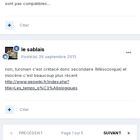
sont pas compatibles....
Citer
le sablais
Posté(e)
26 septembre 2013
non, turonien c'est crétacé donc secondaire (Mésozoïque) et
miocène c'est beaucoup plus récent
http://www.geowiki.fr/index.php?
title=Les_temps_g%C3%A9ologiques
Citer
PRÉCÉDENT
Page 1 sur 5
SUIVANT