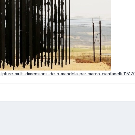
-sculpture-multi-dimensions-de-n-mandela-par-marco-cianfanelli-11517