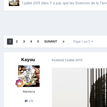
1 juillet 2013
dans
Y'a pas que les Sciences de la Terre 
1
2
3
4
5
SUIVANT
Page 1 sur 5
Kayou
Posté(e)
1 juillet 2013
Membre
21k