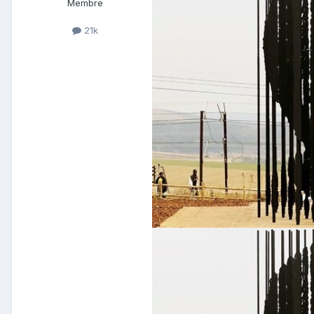
Membre
21k