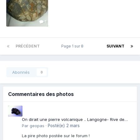
1
PRÉCÉDENT
Page 1 sur 8
SUIVANT
Abonnés
0
Commentaires des photos
On dirait une pierre volcanique .. Langogne- Rive de
l\'Alli
Par
geopas
·
Posté(e)
2 mars
La pire photo postée sur le forum !