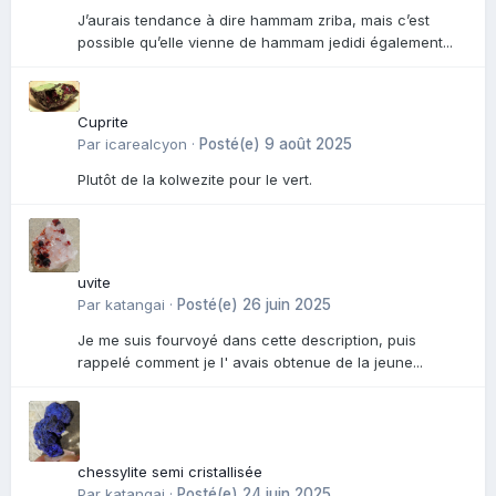
J’aurais tendance à dire hammam zriba, mais c’est
possible qu’elle vienne de hammam jedidi également...
Cuprite
Par
icarealcyon
·
Posté(e)
9 août 2025
Plutôt de la kolwezite pour le vert.
uvite
Par
katangai
·
Posté(e)
26 juin 2025
Je me suis fourvoyé dans cette description, puis
rappelé comment je l' avais obtenue de la jeune...
chessylite semi cristallisée
Par
katangai
·
Posté(e)
24 juin 2025