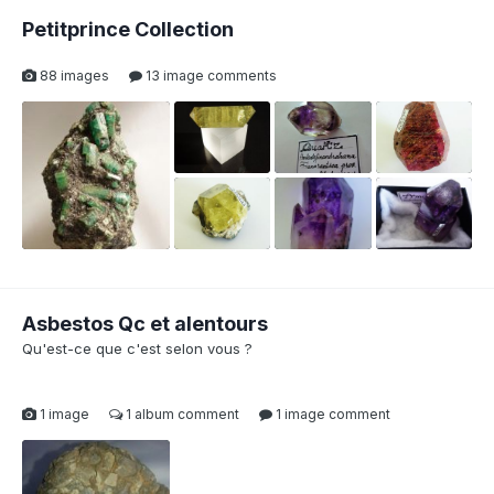
1
1
Petitprince Collection
88 images
13 image comments
1
1
2
Asbestos Qc et alentours
Qu'est-ce que c'est selon vous ?
1 image
1 album comment
1 image comment