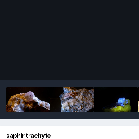
Image Tools
saphir trachyte