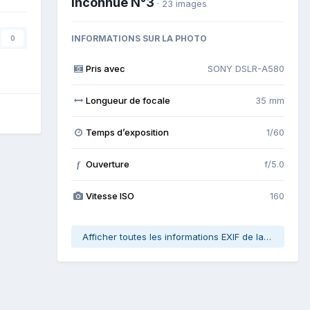
Inconnue N°3
· 23 images
INFORMATIONS SUR LA PHOTO
0
Pris avec
SONY DSLR-A580
Longueur de focale
35 mm
Temps d’exposition
1/60
Ouverture
f/5.0
f
Vitesse ISO
160
Afficher toutes les informations EXIF de la photo