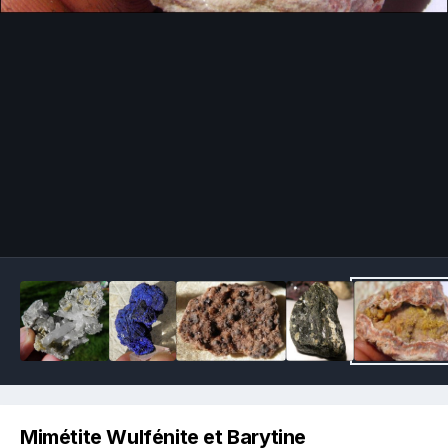
Image Tools
Mimétite Wulfénite et Barytine