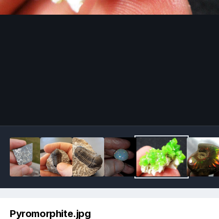
Image Tools
Pyromorphite.jpg