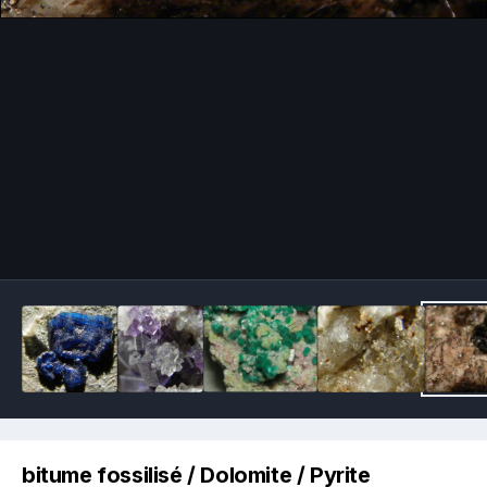
Image Tools
bitume fossilisé / Dolomite / Pyrite