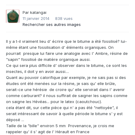
Par
katangai
11 janvier 2014
838 vues
Rechercher ses autres images
Il y a t-il vraiment lieu d' écrire que le bitume a été fossilisé? lui-
même étant une fossilisation d' éléments organiques. On
pourrait presque lui faire une analogie avec l' Ambre, résine de
"sapin" fossilisé de matière organique aussi.
Ce qui sera plus difficile d' observer dans le bitume, ce sont les
insectes, il doit y en avoir aussi....
Quant au pouvoir calorifique par exemple, je ne sais pas si des
études ont été menées sur la résine, je sais qu' elle brûle,
serait-ce une hérésie de croire qu' elle servirait dans l' avenir
comme carburant? il nous suffirait de saigner les sapins comme
on saigne les Hévéas... pour le latex (caoutchouc).
cela étant dit, sur cette pièce qui n' a pas été "nettoyée", il
serait intéressant de savoir à quelle période le bitume s' y est
déposé ...
Taille de la "bille" environ 5 mm Provenance, je crois me
rappeler qu' il s' agit de l' Hérault en France