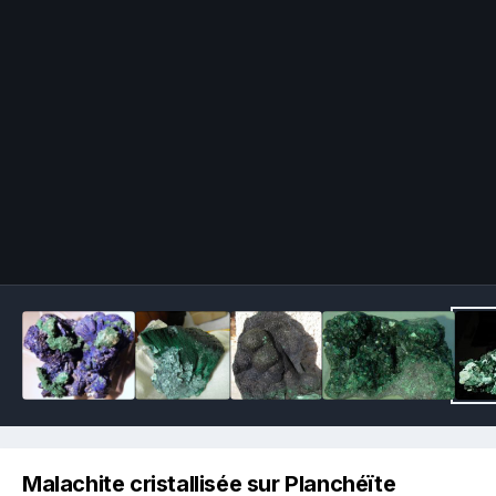
Image Tools
Malachite cristallisée sur Planchéïte