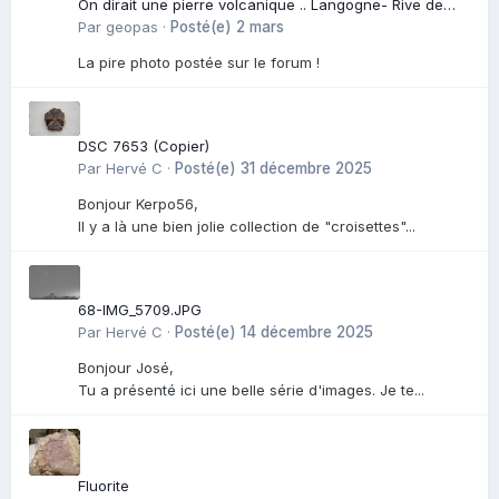
On dirait une pierre volcanique .. Langogne- Rive de
l\'Alli
Par
geopas
·
Posté(e)
2 mars
La pire photo postée sur le forum !
DSC 7653 (Copier)
Par
Hervé C
·
Posté(e)
31 décembre 2025
Bonjour Kerpo56,
Il y a là une bien jolie collection de "croisettes"...
68-IMG_5709.JPG
Par
Hervé C
·
Posté(e)
14 décembre 2025
Bonjour José,
Tu a présenté ici une belle série d'images. Je te...
Fluorite