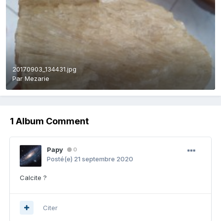
20170903_134431.jpg
Par
Mezarie
1 Album Comment
Papy
0
Posté(e)
21 septembre 2020
Calcite ?
Citer