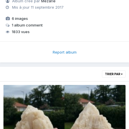
Album créé par
Mezarie
Mis à jour
11 septembre 2017
6 images
1 album comment
1833 vues
Report album
TRIER PAR