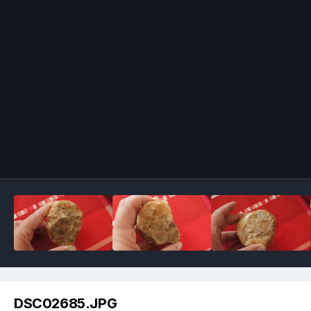
Image Tools
DSC02685.JPG