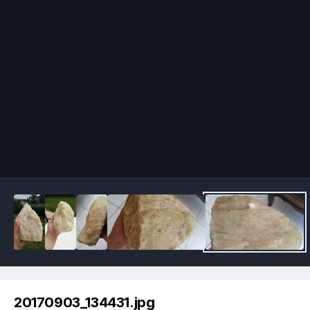
Image Tools
20170903_134431.jpg