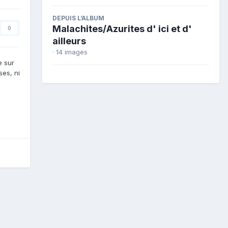
DEPUIS L’ALBUM
Malachites/Azurites d' ici et d'
0
ailleurs
· 14 images
e sur
ses, ni