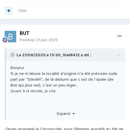
Citer
BUT
Posté(e)
21 juin 2025
Le 21/06/2025 à 13:30,
Stef4412
a dit :
Bonjour
Si je ne m'abuse la localité d'origine n'a été précisée nulle
part par "Silex84", de là déduire que c'est de l'opale (de
Biot qui plus est), c'est un peu léger...
Quant à la dureté, je cite
la dureté n'est donc aussi qu'une hypothèse
Expand
d'autant que ça a une furieuse tête de chrysocolle, déjà
connu dans le 06 contrairement aux minéraux du groupe de
la turquoise
J’avais envisagé le Chrysocolle, pour l’éliminer aussitôt du fait de