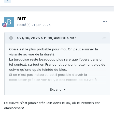
BUT
Posté(e)
21 juin 2025
Le 21/06/2025 à 11:39,
AMEDE
a dit :
Opale est le plus probable pour moi. On peut éliminer la
vivianite au vue de la dureté.
La turquoise reste beaucoup plus rare que l'opale dans un
tel context, surtout en France, et contient nettement plus de
cuivre qu'une opale teintée de bleu.
Si ce n'est pas indiscret, est il possible d'avoir la
localisation précise voir s'il y a des indices de cuivre à
proximité ?
Expand
Le cuivre n’est jamais très loin dans le 06, où le Permien est
omniprésent.