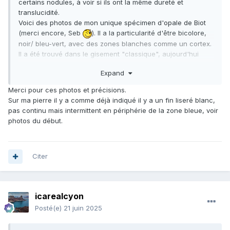
certains nodules, à voir si ils ont la même dureté et
translucidité.
Voici des photos de mon unique spécimen d'opale de Biot
(merci encore, Seb
). Il a la particularité d'être bicolore,
noir/ bleu-vert, avec des zones blanches comme un cortex.
Il a été trouvé dans le gisement "classique", aujourd'hui
inaccessible (urbanisation), mais d'autres similaires ont été
Expand
ponctuellement notés dans le secteur avant, c'est pourquoi
j'ai dit "Antibes", au sens large. Comme nous le rappelle But,
Merci pour ces photos et précisions.
ces dépôts d'opale et la présence de cuivre sont liés au
Sur ma pierre il y a comme déjà indiqué il y a un fin liseré blanc,
volcanisme permien.
pas continu mais intermittent en périphérie de la zone bleue, voir
photos du début.
Citer
icarealcyon
Posté(e)
21 juin 2025