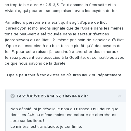
ce qui serait cohérent avec des nodules ferreux
sa trop faible dureté : 2,5-3,5. Tout comme la Scorodite et la
A+
Vivianite, qui pourtant se complaisent avec les oxydes de fer.
Par ailleurs personne n’a écrit qu’il s’agit d’opale de Biot.
icarealcyon et moi avons signalé que de l’Opale dans les mêmes
tons de bleu-vert a été trouvée dans le secteur d’Antibes
(icarealcyon) ou de Biot. J’ai même pris soin de signaler qu’à Biot
l’Opale est associée à du bois fossile plutôt qu'à des oxydes de
fer. Et pour cette raison j’ai continué à chercher des minéraux
ferreux pouvant être associés à la Goethite, et compatibles avec
ce que nous savons de la dureté.
L’Opale peut tout à fait exister en d’autres lieux du département.
Le 21/06/2025 à 14:57,
silex84
a dit :
Non désolé...si je dévoile le nom du ruisseau nul doute que
dans les 24h ou même moins une cohorte de chercheurs
sera sur les lieux !
Le minéral est translucide, je confirme.