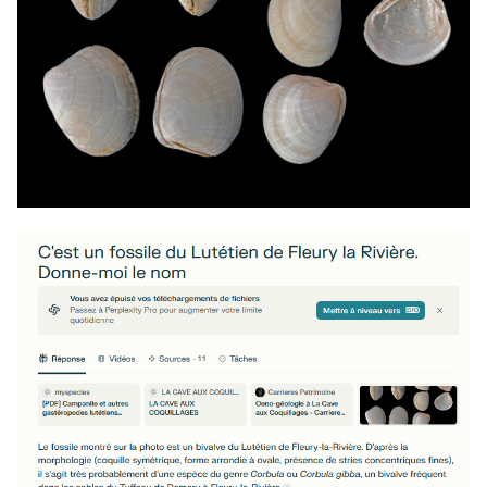
Depuis j'apprends à mieux utiliser Perplexity, son mode Pro
et surtout son mode "Laboratoires" permet des analyses
plus approfondies, mais ça reste un outil conversationnel.
L'IA a tendance à nous dire ce que l'on veut entendre, et
surtout à trop prendre en compte les réponses
précédentes.
Si je commence une conversion sur les fossiles, elle aura
tendance à donner des résultats dans ce contexte, même
complétement farfelues.
De même si on s'attarde sur la géologie, elle se montre
incapable d'identifier un fossile sauf à la remettre dans le
contexte
🤨
Bref je peux pas compter sur elle pour m'aider à éviter de
poster des demandes d'identification qui s'avéreraient
polluantes pour le forum, et c'est ben dommage.
Mais au final je savais à quoi m'attendre donc pas de
surprises, par contre la nature, elle, m'en offre chaque jour
et se joue bien de moi
😂
Au passage, merci pour ton site, en complément avec celui
d'
on sait dorénavant ce que nous sommes
@elasmo