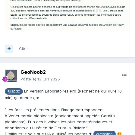
susceptible de trouver
👍
Mais sans matériel adapté et, surtout, votre expérience,
cela reste une tâche assez complexe.
Citer
GeoNoob2
Posté(e)
13 juin 2025
En version Laboratoires Pro (Recherche qui dure 10
@spdx
min) ça donne ça:
"Les fossiles présentés dans l'image correspondent
à Venericardia planicosta (anciennement appelée Cardita
planicosta), l'un des bivalves les plus caractéristiques et
abondants du Lutétien de Fleury-la-Rivière."
D'ailleurs je vois que l'IA a utilisé les photos d'
😊
@elasmo