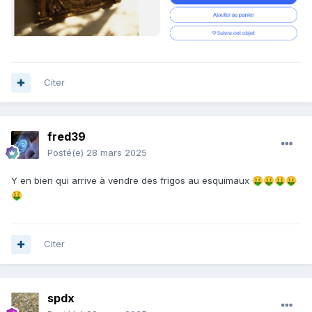
Citer
fred39
Posté(e)
28 mars 2025
Y en bien qui arrive à vendre des frigos au esquimaux
🤑
🤑
🤑
🤑
🤑
Citer
spdx