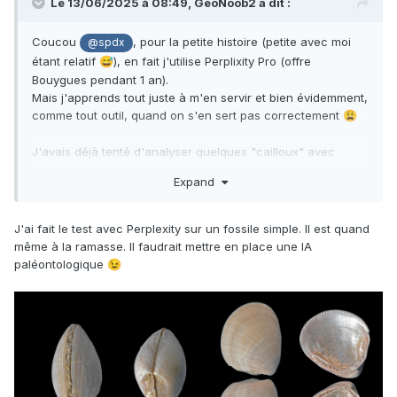
Le 13/06/2025 à 08:49,
GeoNoob2
a dit :
Coucou
, pour la petite histoire (petite avec moi
@spdx
étant relatif
), en fait j'utilise Perplixity Pro (offre
😅
Bouygues pendant 1 an).
Mais j'apprends tout juste à m'en servir et bien évidemment,
comme tout outil, quand on s'en sert pas correctement
😩
J'avais déjà tenté d'analyser quelques "cailloux" avec
ChatGPT, Gemini et Claude. Et c'est ce dernier qui s'était
Expand
montré plus complet et surtout critique.
De ce fait quand j'ai obtenu mon accès à Perplexity, j'ai
trouvé bon de l'utiliser à nouveau pour faire un tri parmi
J'ai fait le test avec Perplexity sur un fossile simple. Il est quand
mes découvertes que je suis incapable d'identifier moi-
même à la ramasse. Il faudrait mettre en place une IA
même, soit 99% de ce que je trouve
😅
paléontologique
😉
Alors, avant cette analyse erronée (plusieurs même), je lui
ai bien fait identifier de véritables calcaires à Nummulites et
c'est justement là que ça va merder.
Claude a bien analysé les premières photos, mais par la
suite il va se contenter du poids et de la taille de la pierre
sans revoir son identification
😩