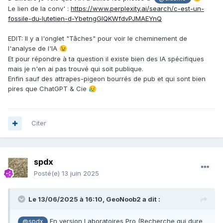
Le lien de la conv'
:
https://www.perplexity.ai/search/c-est-un-
fossile-du-lutetien-d-YbetngGlQKWfdvPJMAEYnQ
EDIT: Il y a l'onglet "Tâches" pour voir le cheminement de
l'analyse de l'IA
😉
Et pour répondre à ta question il existe bien des IA spécifiques
mais je n'en ai pas trouvé qui soit publique.
Enfin sauf des attrapes-pigeon bourrés de pub et qui sont bien
pires que ChatGPT & Cie
😥
Citer
spdx
Posté(e)
13 juin 2025
Le 13/06/2025 à 16:10,
GeoNoob2
a dit :
En version Laboratoires Pro (Recherche qui dure
@spdx