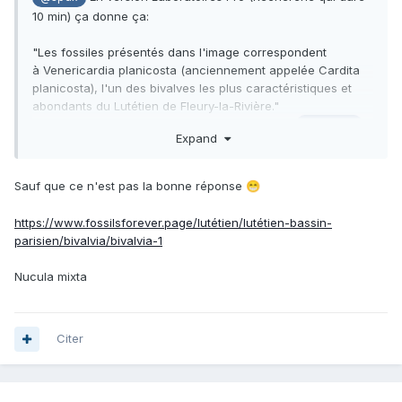
10 min) ça donne ça:
"Les fossiles présentés dans l'image correspondent
à Venericardia planicosta (anciennement appelée Cardita
planicosta), l'un des bivalves les plus caractéristiques et
abondants du Lutétien de Fleury-la-Rivière."
D'ailleurs je vois que l'IA a utilisé les photos d'
@elasmo
Expand
😊
Le lien de la conv'
:
https://www.perplexity.ai/search/c-est-
un-fossile-du-lutetien-d-YbetngGlQKWfdvPJMAEYnQ
Sauf que ce n'est pas la bonne réponse
😁
EDIT: Il y a l'onglet "Tâches" pour voir le cheminement de
https://www.fossilsforever.page/lutétien/lutétien-bassin-
l'analyse de l'IA
😉
parisien/bivalvia/bivalvia-1
Et pour répondre à ta question il existe bien des IA
spécifiques mais je n'en ai pas trouvé qui soit publique.
Nucula mixta
Enfin sauf des attrapes-pigeon bourrés de pub et qui sont
bien pires que ChatGPT & Cie
😥
Citer