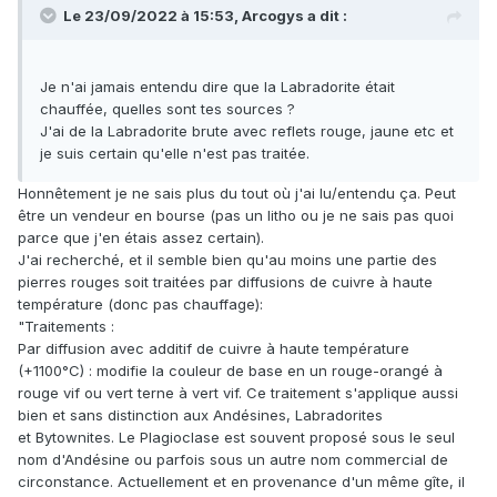
Le 23/09/2022 à 15:53,
Arcogys
a dit :
Je n'ai jamais entendu dire que la Labradorite était
chauffée, quelles sont tes sources ?
J'ai de la Labradorite brute avec reflets rouge, jaune etc et
je suis certain qu'elle n'est pas traitée.
Honnêtement je ne sais plus du tout où j'ai lu/entendu ça. Peut
être un vendeur en bourse (pas un litho ou je ne sais pas quoi
parce que j'en étais assez certain).
J'ai recherché, et il semble bien qu'au moins une partie des
pierres rouges soit traitées par diffusions de cuivre à haute
température (donc pas chauffage):
"Traitements
:
Par diffusion avec additif de cuivre à haute température
(+1100°C) : modifie la couleur de base en un rouge-orangé à
rouge vif ou vert terne à vert vif. Ce traitement s'applique aussi
bien et sans distinction aux Andésines, Labradorites
et Bytownites. Le Plagioclase est souvent proposé sous le seul
nom d'Andésine ou parfois sous un autre nom commercial de
circonstance. Actuellement et en provenance d'un même gîte, il