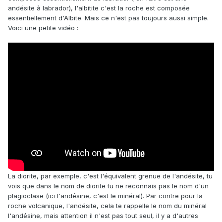
andésite à labrador), l'albitite c'est la roche est composée
essentiellement d'Albite. Mais ce n'est pas toujours aussi simple.
Voici une petite vidéo
:
La diorite, par exemple, c'est l'équivalent grenue de l'andésite, tu
vois que dans le nom de diorite tu ne reconnais pas le nom d'un
plagioclase (ici l'andésine, c'est le minéral). Par contre pour la
roche volcanique, l'andésite, cela te rappelle le nom du minéral
l'andésine, mais attention il n'est pas tout seul, il y a d'autres