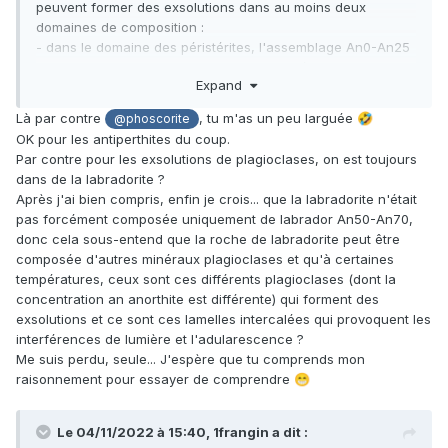
peuvent former des exsolutions dans au moins deux
domaines de composition :
- dans le domaine des péristérites, l'assemblage An0-An25
est plus stable que les composition intermédiaires comme
Expand
An15
- dans le domaine de Schiller, plus confidentiel, c'est une
Là par contre
, tu m'as un peu larguée
🤣
@phoscorite
association An35-An65 qui sera plus stable qu'un plagio
OK pour les antiperthites du coup.
intermediaire An50.
Par contre pour les exsolutions de plagioclases, on est toujours
dans de la labradorite ?
Après j'ai bien compris, enfin je crois... que la labradorite n'était
pas forcément composée uniquement de labrador An50-An70,
donc cela sous-entend que la roche de labradorite peut être
composée d'autres minéraux plagioclases et qu'à certaines
températures, ceux sont ces différents plagioclases (dont la
concentration an anorthite est différente) qui forment des
exsolutions et ce sont ces lamelles intercalées qui provoquent les
interférences de lumière et l'adularescence ?
Me suis perdu, seule... J'espère que tu comprends mon
raisonnement pour essayer de comprendre
😁
Le 04/11/2022 à 15:40,
1frangin
a dit :