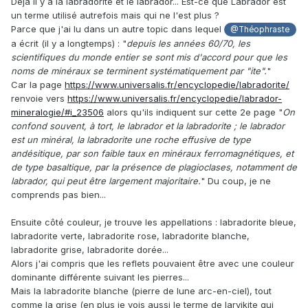
Déjà il y a la labradorite et le labrador... Est-ce que Labrador est
un terme utilisé autrefois mais qui ne l'est plus ?
Parce que j'ai lu dans un autre topic dans lequel
@Théophraste
a écrit (il y a longtemps) : "
depuis les années 60/70, les
scientifiques du monde entier se sont mis d'accord pour que les
noms de minéraux se terminent systématiquement par "ite".
"
Car la page
https://www.universalis.fr/encyclopedie/labradorite/
renvoie vers
https://www.universalis.fr/encyclopedie/labrador-
mineralogie/#i_23506
alors qu'ils indiquent sur cette 2e page "
On
confond souvent, à tort, le labrador et la labradorite ; le labrador
est un minéral, la labradorite une roche effusive de type
andésitique, par son faible taux en minéraux ferromagnétiques, et
de type basaltique, par la présence de plagioclases, notamment de
labrador, qui peut être largement majoritaire.
" Du coup, je ne
comprends pas bien...
Ensuite côté couleur, je trouve les appellations : labradorite bleue,
labradorite verte, labradorite rose, labradorite blanche,
labradorite grise, labradorite dorée...
Alors j'ai compris que les reflets pouvaient être avec une couleur
dominante différente suivant les pierres...
Mais la labradorite blanche (pierre de lune arc-en-ciel), tout
comme la grise (en plus je vois aussi le terme de larvikite qui