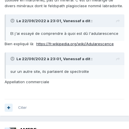
(utilisée en marbrerie), pas un minéral. C'est un mélange de
divers minéraux dont le feldspath plagioclase nommé labradorite.
Le 22/09/2022 à 23:01,
Vanessaf
a dit :
Et j'ai essayé de comprendre à quoi est dû l'adularescence
Bien expliqué là:
https://fr.wikipedia.org/wiki/Adularescence
Le 22/09/2022 à 23:01,
Vanessaf
a dit :
sur un autre site, ils parlaient de spectrolite
Appellation commerciale
Citer