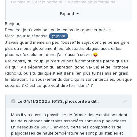
Comme le K est minoritaire, il s'exprime sous forme de
lamelles d'orthose
dans
le cristal de labrador.
Expand
Les pétrographes appellent ça une antiperthite.
Bonjour,
Désolée, je n'avais pas eu le temps de repasser par ici...
Merci pour ta réponse
.
@jjnom
J'avais quand même un peu "bossé" le sujet donc je pense gérer
plus ou moins globalement les feldspaths plagioclases et les
phases d'exsolution, donc j'ai réussi à suivre
😛
Par contre, du coup, je n'arrive pas à comprendre parce que tu
dis qu'il y a séparation du labrador (donc Na-Ca) et de l'orthose
(donc K), puis tu dis que K est
dans
(en plus tu l'as mis en gras)
le labrador... Tu sous-entends donc qu'ils sont intercalés, puisque
séparés ? C'est ce que veut dire ton "dans" ?
Le 04/11/2022 à 16:33,
phoscorite
a dit :
Mais il y a aussi la possibilité de former des exsolutions dont
les deux phases minérales associées sont des plagioclases.
En dessous de 500°C environ, certaines compositions de
plagioclases de haute température ne sont plus stables et