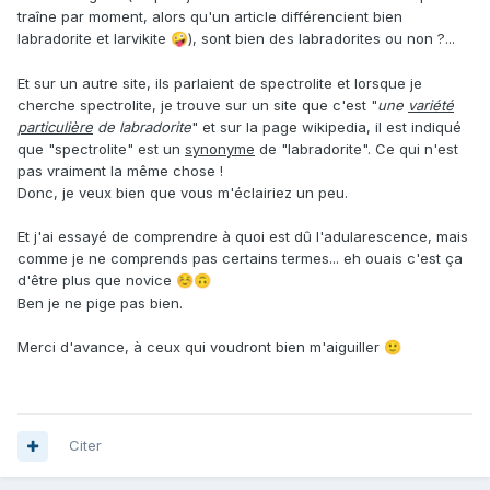
traîne par moment, alors qu'un article différencient bien
labradorite et larvikite
), sont bien des labradorites ou non ?...
🤪
Et sur un autre site, ils parlaient de spectrolite et lorsque je
cherche spectrolite, je trouve sur un site que c'est "
une
variété
particulière
de labradorite
" et sur la page wikipedia, il est indiqué
que "spectrolite" est un
synonyme
de "labradorite". Ce qui n'est
pas vraiment la même chose !
Donc, je veux bien que vous m'éclairiez un peu.
Et j'ai essayé de comprendre à quoi est dû l'adularescence, mais
comme je ne comprends pas certains termes... eh ouais c'est ça
d'être plus que novice
☺️
🙃
Ben je ne pige pas bien.
Merci d'avance, à ceux qui voudront bien m'aiguiller
🙂
Citer