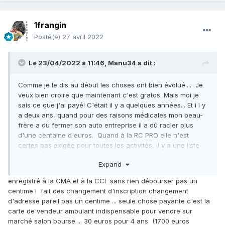
1frangin
Posté(e)
27 avril 2022
Le 23/04/2022 à 11:46,
Manu34
a dit :
Comme je le dis au début les choses ont bien évolué.... Je
veux bien croire que maintenant c'est gratos. Mais moi je
sais ce que j'ai payé! C'était il y a quelques années... Et i l y
a deux ans, quand pour des raisons médicales mon beau-
frère a du fermer son auto entreprise il a dû racler plus
d'une centaine d'euros. Quand à la RC PRO elle n'est
certes pas exigée pour toutes les activités, il y a une liste
des activités qui impliquent la RC PRO obligatoire. Il est
Expand
toutefois conseillé d'en avoir une. Tu vends un minéral plus
ou moins toxique, tu oublie de le signaler à l'acheteur qui
enregistré à la CMA et à la CCI sans rien débourser pas un
t'écoute plus ou moins, il se rend malade et ça te retombe
centime ! fait des changement d'inscription changement
sur la gueule. D'accord, c'est rare ce genre d'affaire, mais
d'adresse pareil pas un centime ... seule chose payante c'est la
ça reste possible (surtout dans la société actuelle). Et là tu
carte de vendeur ambulant indispensable pour vendre sur
te dis qu'une assurance est la bienvenue.
marché salon bourse ... 30 euros pour 4 ans (1700 euros