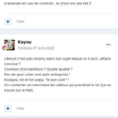
Mais j'ai quand même un doute sur la gratuité.
d'amende en cas de controle : le choix est vite fait !)
L'enregistrement et les modifications auprès du tribunal du
commerce reste obligatoire (à moins que ça aussi ça ait
changé), et le mot "gratuit" n'est pas vraiment dans leur
langage. Même pour un K BIS original tu racles!
Citer
Kayou
Posté(e)
27 avril 2022
LiMouX n'est pas revenu dans son sujet depuis le 4 avril...affaire
conclue ?
Combien d'échantillons ? Quelle qualité ?
Pas de quoi créer une auto-entreprise !
Essayez, toi et ton papy, "le bon coin" !
Ou contacter un marchand de cailloux qui prendrait le lot (ça se
trouve sur le Net).
Citer