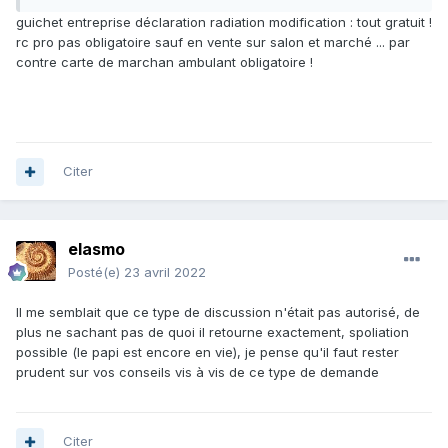
d'adresse par exemple, ça coûte encore. Souvent il faut
guichet entreprise déclaration radiation modification : tout gratuit !
aussi une RC PRO (asurance) cotisée d'avance bien sûr.
rc pro pas obligatoire sauf en vente sur salon et marché ... par
Maintenant il me semble qu'on n'a plus obligation de
contre carte de marchan ambulant obligatoire !
publication au journal officiel, ni de payer un stage de
création d'entreprise (CCI ou CMA) mais si tu le fais, pas
bien souvent ils ne valident pas ton dossier (surtout à la
CMA).
J'en sais quelque chose, quand j'ai changé de rue dans le
même village j'ai dû fermer mon entreprise pour en créer
Citer
une autre à ma nouvelle adresse, et du coup avoir un autre
siret, et payer 314 € si je me souviens bien. De même quand
tu cesse ton activité tu racle puisqu'il faut te désinscrire du
elasmo
tribunal du commerce....
Mais bon, créer une entreprise individuelle juste pour
Posté(e)
23 avril 2022
vendre une collection privée c'est pas très judicieux. Bien
des tracas et frais pour rien, car à partir du moment que ça
Il me semblait que ce type de discussion n'était pas autorisé, de
reste occasionnel et que ce n'est pas une activité
plus ne sachant pas de quoi il retourne exactement, spoliation
commerciale tu n'as de comptes à rendre à personne. C'est
possible (le papi est encore en vie), je pense qu'il faut rester
comme vendre ta voiture d'occasion...
prudent sur vos conseils vis à vis de ce type de demande
Citer