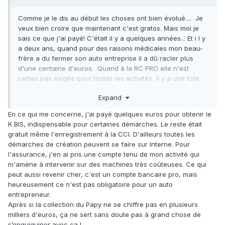
Comme je le dis au début les choses ont bien évolué.... Je
veux bien croire que maintenant c'est gratos. Mais moi je
sais ce que j'ai payé! C'était il y a quelques années... Et i l y
a deux ans, quand pour des raisons médicales mon beau-
frère a du fermer son auto entreprise il a dû racler plus
d'une centaine d'euros. Quand à la RC PRO elle n'est
certes pas exigée pour toutes les activités, il y a une liste
des activités qui impliquent la RC PRO obligatoire. Il est
Expand
toutefois conseillé d'en avoir une. Tu vends un minéral plus
ou moins toxique, tu oublie de le signaler à l'acheteur qui
En ce qui me concerne, j'ai payé quelques euros pour obtenir le
t'écoute plus ou moins, il se rend malade et ça te retombe
K BIS, indispensable pour certaines démarches. Le reste était
sur la gueule. D'accord, c'est rare ce genre d'affaire, mais
gratuit même l'enregistrement à la CCI. D'ailleurs toutes les
ça reste possible (surtout dans la société actuelle). Et là tu
démarches de création peuvent se faire sur Interne. Pour
te dis qu'une assurance est la bienvenue.
l'assurance, j'en ai pris une compte tenu de mon activité qui
Mais j'ai quand même un doute sur la gratuité.
m'amène à intervenir sur des machines très coûteuses. Ce qui
L'enregistrement et les modifications auprès du tribunal du
peut aussi revenir cher, c'est un compte bancaire pro, mais
commerce reste obligatoire (à moins que ça aussi ça ait
heureusement ce n'est pas obligatoire pour un auto
changé), et le mot "gratuit" n'est pas vraiment dans leur
entrepreneur.
langage. Même pour un K BIS original tu racles!
Après si la collection du Papy ne se chiffre pas en plusieurs
milliers d'euros, ça ne sert sans doute pas à grand chose de
s’enquiquiner avec ça !