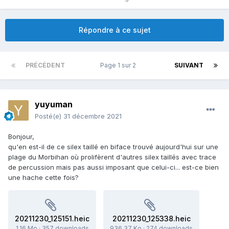
Répondre à ce sujet
PRÉCÉDENT
Page 1 sur 2
SUIVANT
yuyuman
Posté(e)
31 décembre 2021
Bonjour,
qu'en est-il de ce silex taillé en biface trouvé aujourd'hui sur une
plage du Morbihan où prolifèrent d'autres silex taillés avec trace
de percussion mais pas aussi imposant que celui-ci... est-ce bien
une hache cette fois?
20211230_125151.heic
20211230_125338.heic
1.16 Mo
·
357 downloads
936.37 Ko
·
274 downloads