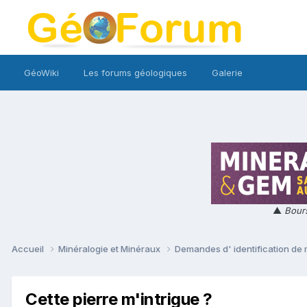
GéoWiki
Les forums géologiques
Galerie
▲
Bours
Accueil
Minéralogie et Minéraux
Demandes d' identification de
Cette pierre m'intrigue ?