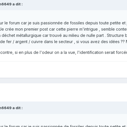
h6649
a dit :
r le forum car je suis passionnée de fossiles depuis toute petite et 
.. Je crée mon premier post car cette pierre m'intrigue , semble cont
déchet métallurgique car trouvé au milieu de nulle part . Structure b
de fer / argent / cuivre dans le secteur , si vous avez des idées ?? 
ontre, si en plus de l'odeur on a la vue, l'identification serait forc
h6649
a dit :
r le forum car je suis passionnée de fossiles depuis toute petite et 