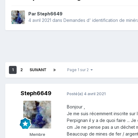
Par
Steph6649
4 avril 2021
dans
Demandes d' identification de miné
1
2
SUIVANT
Page 1 sur 2
Steph6649
Posté(e)
4 avril 2021
Bonjour ,
Je me suis récemment inscrite sur l
Perpignan il y a de quoi faire ... 
cm .Je ne pense pas a un déchet mét
Beaucoup de mines de fer / argent /
Membre