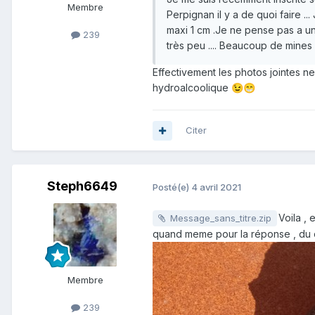
Membre
Perpignan il y a de quoi faire .
maxi 1 cm .Je ne pense pas a un 
239
très peu .... Beaucoup de mines 
Effectivement les photos jointes ne
hydroalcoolique
😉
😁
Citer
Steph6649
Posté(e)
4 avril 2021
Voila ,
Message_sans_titre.zip
quand meme pour la réponse , du c
Membre
239