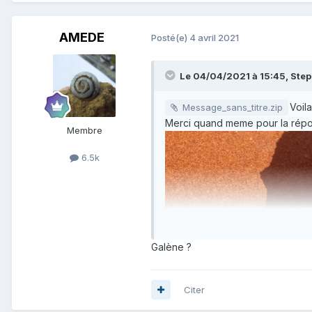
AMEDE
Posté(e)
4 avril 2021
Le 04/04/2021 à 15:45,
Ste
Voil
Message_sans_titre.zip
Merci quand meme pour la répon
Membre
6.5k
Galène ?
Citer