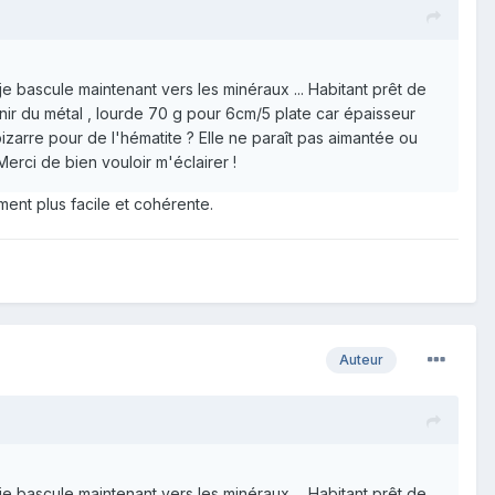
je bascule maintenant vers les minéraux ... Habitant prêt de
enir du métal , lourde 70 g pour 6cm/5 plate car épaisseur
izarre pour de l'hématite ? Elle ne paraît pas aimantée ou
Merci de bien vouloir m'éclairer !
ément plus facile et cohérente.
Auteur
je bascule maintenant vers les minéraux ... Habitant prêt de