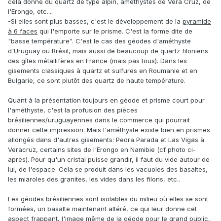
cela donne du quartz de type alpin, améthystes de Vera Cruz, de
l'Erongo, etc....
-Si elles sont plus basses, c'est le développement de la
pyramide
à 6 faces
qui l'emporte sur le prisme. C'est la forme dite de
"basse température". C'est le cas des géodes d'améthyste
d'Uruguay ou Brésil, mais aussi de beaucoup de quartz filoniens
des gîtes métallifères en France (mais pas tous). Dans les
gisements classiques à quartz et sulfures en Roumanie et en
Bulgarie, ce sont plutôt des quartz de haute température.
Quant à la présentation toujours en géode et prisme court pour
l'améthyste, c'est la profusion des pièces
brésiliennes/uruguayennes dans le commerce qui pourrait
donner cette impression. Mais l'améthyste existe bien en prismes
allongés dans d'autres gisements: Pedra Parada et Las Vigas à
Veracruz, certains sites de l'Erongo en Namibie (cf photo ci-
après). Pour qu'un cristal puisse grandir, il faut du vide autour de
lui, de l'espace. Cela se produit dans les vacuoles des basaltes,
les miaroles des granites, les vides dans les filons, etc..
Les géodes brésiliennes sont isolables du milieu où elles se sont
formées, un basalte maintenant altéré, ce qui leur donne cet
aspect frappant, l'image même de la géode pour le grand public,