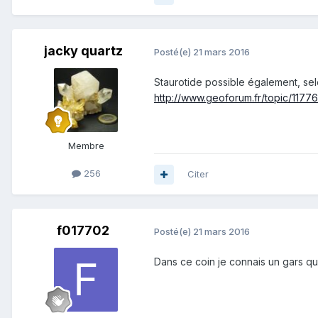
jacky quartz
Posté(e)
21 mars 2016
Staurotide possible également, selon
http://www.geoforum.fr/topic/1177
Membre
256
Citer
f017702
Posté(e)
21 mars 2016
Dans ce coin je connais un gars qui 