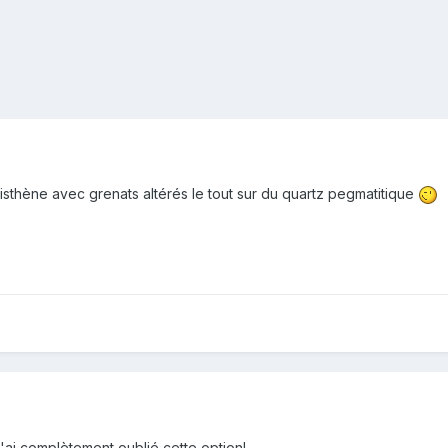
isthène avec grenats altérés le tout sur du quartz pegmatitique
 j'ai complètement oublié cette option!