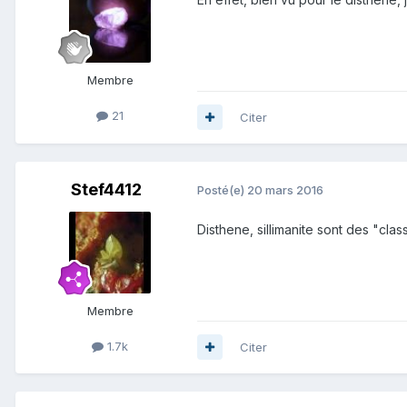
Membre
21
Citer
Stef4412
Posté(e)
20 mars 2016
Disthene, sillimanite sont des "cl
Membre
1.7k
Citer