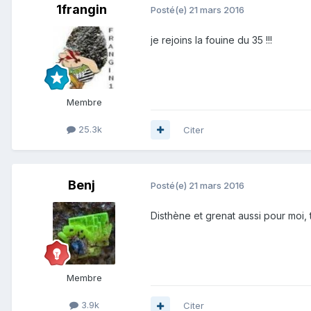
1frangin
Posté(e)
21 mars 2016
je rejoins la fouine du 35 !!!
Membre
25.3k
Citer
Benj
Posté(e)
21 mars 2016
Disthène et grenat aussi pour moi,
Membre
3.9k
Citer