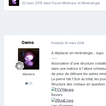
20 mars 2016
dans
Forum Minéraux et Minéralogie
Gems
Posté(e)
20 mars 2016
A déplacer en minéralogie... oups
----
Association d'une structure cristalli
dans une matrice à l'allure schist
de peur de détruire les autres min
Membre
La pierre fait 1.3cm au total, les p
21
Structure des cristaux en question:
Revers
Lieu d'origine