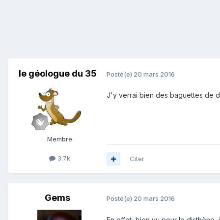
le géologue du 35
Posté(e)
20 mars 2016
J'y verrai bien des baguettes de d
Membre
3.7k
Citer
Gems
Posté(e)
20 mars 2016
En effet, bien vu pour le disthène,