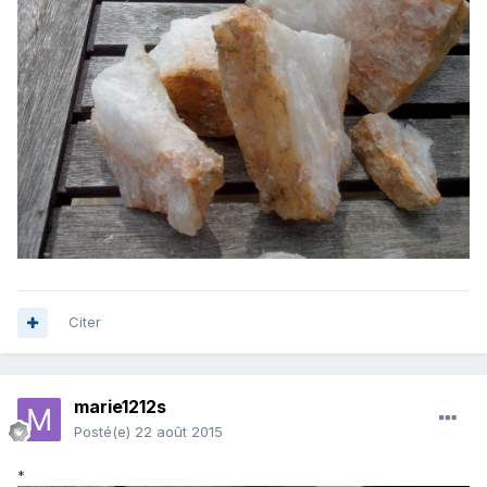
Citer
marie1212s
Posté(e)
22 août 2015
*