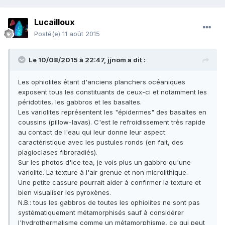
Lucailloux
Posté(e)
11 août 2015
Le 10/08/2015 à 22:47, jjnom a dit :
Les ophiolites étant d'anciens planchers océaniques
exposent tous les constituants de ceux-ci et notamment les
péridotites, les gabbros et les basaltes.
Les variolites représentent les "épidermes" des basaltes en
coussins (pillow-lavas). C'est le refroidissement très rapide
au contact de l'eau qui leur donne leur aspect
caractéristique avec les pustules ronds (en fait, des
plagioclases fibroradiés).
Sur les photos d'ice tea, je vois plus un gabbro qu'une
variolite. La texture à l'air grenue et non microlithique.
Une petite cassure pourrait aider à confirmer la texture et
bien visualiser les pyroxènes.
N.B.: tous les gabbros de toutes les ophiolites ne sont pas
systématiquement métamorphisés sauf à considérer
l'hydrothermalisme comme un métamorphisme, ce qui peut