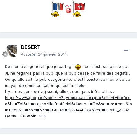
DESERT
Posté(e)
24 janvier 2014
De mon avis général que je partage
, ce n'est pas parce que
JE ne regarde pas la pub, que la pub cesse de faire des dégats .
Où qu'elle soit, la pub est gênante...c'est l'existence même de ce
moyen de communication qui est nuisible .
Il y a des gens qui agissent, allez , quelques infos utiles :
https://www.google.fr/search?q=casseur+de+pub&client=firefox-
a&hs=Zbl&rls=org.mozilla:fr:official&channel=fflb&source=lnms&tb
m=isch&sa=X&ei=5ZniUtGtFa2U0QW144DIDw&ved=0CAkQ_AUoA
Q&biw=1016&bih=606