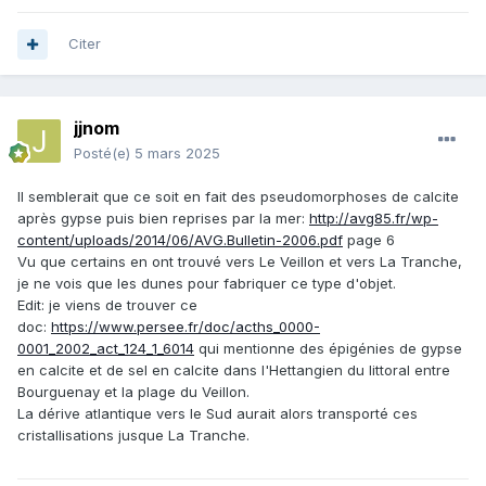
Citer
jjnom
Posté(e)
5 mars 2025
Il semblerait que ce soit en fait des pseudomorphoses de calcite
après gypse puis bien reprises par la mer:
http://avg85.fr/wp-
content/uploads/2014/06/AVG.Bulletin-2006.pdf
page 6
Vu que certains en ont trouvé vers Le Veillon et vers La Tranche,
je ne vois que les dunes pour fabriquer ce type d'objet.
Edit: je viens de trouver ce
doc:
https://www.persee.fr/doc/acths_0000-
0001_2002_act_124_1_6014
qui mentionne des épigénies de gypse
en calcite et de sel en calcite dans l'Hettangien du littoral entre
Bourguenay et la plage du Veillon.
La dérive atlantique vers le Sud aurait alors transporté ces
cristallisations jusque La Tranche.