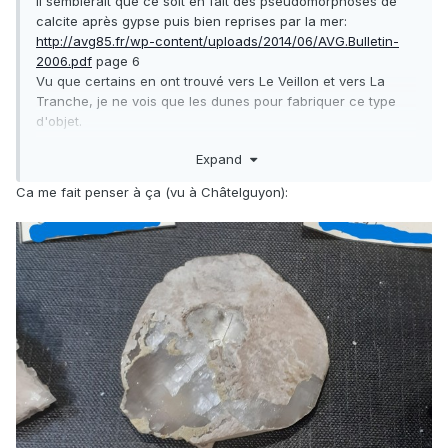
Il semblerait que ce soit en fait des pseudomorphoses de
calcite après gypse puis bien reprises par la mer:
http://avg85.fr/wp-content/uploads/2014/06/AVG.Bulletin-
2006.pdf
page 6
Vu que certains en ont trouvé vers Le Veillon et vers La
Tranche, je ne vois que les dunes pour fabriquer ce type
d'objet.
Edit: je viens de trouver ce
Expand
doc:
https://www.persee.fr/doc/acths_0000-
0001_2002_act_124_1_6014
qui mentionne des épigénies de
Ca me fait penser à ça (vu à Châtelguyon):
gypse en calcite et de sel en calcite dans l'Hettangien du
littoral entre Bourguenay et la plage du Veillon.
La dérive atlantique vers le Sud aurait alors transporté ces
cristallisations jusque La Tranche.