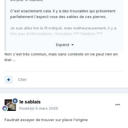
C'est exactement cela. Il y a des trouvailles qui présentent
parfaitement l'aspect rose des sables de ces pierres.
Je suis allez lire le fil indiqué, mais malheureusement, il y a
très peu d'informations : formation ??? Datation ???
Expand
Dois-je en penser que ces roches sont peu ou pas étudiées
? Pas connues ? Rares ?
Non c'est très commun, mais sans contexte on ne peut rien en
tirer ...
Je reste un peu sur ma faim.
Toutes nouvelles contributions bienvenues.
Citer
Merci d'avance à vous.
le sablais
Posté(e)
5 mars 2025
Faudrait essayer de trouver sur place l'origine