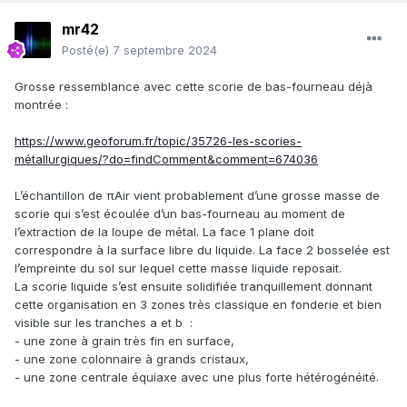
mr42
Posté(e)
7 septembre 2024
Grosse ressemblance avec cette scorie de bas-fourneau déjà
montrée :
https://www.geoforum.fr/topic/35726-les-scories-
métallurgiques/?do=findComment&comment=674036
L’échantillon de πAir vient probablement d’une grosse masse de
scorie qui s’est écoulée d’un bas-fourneau au moment de
l’extraction de la loupe de métal. La face 1 plane doit
correspondre à la surface libre du liquide. La face 2 bosselée est
l’empreinte du sol sur lequel cette masse liquide reposait.
La scorie liquide s’est ensuite solidifiée tranquillement donnant
cette organisation en 3 zones très classique en fonderie et bien
visible sur les tranches a et b :
- une zone à grain très fin en surface,
- une zone colonnaire à grands cristaux,
- une zone centrale équiaxe avec une plus forte hétérogénéité.