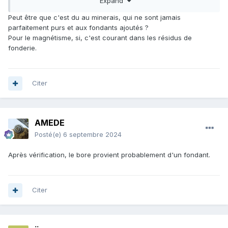
Expand
aspect fortement ferromagnétique, et donc sa rémanence
assez poussée
Peut être que c'est du au minerais, qui ne sont jamais
Puis je n'ai vu nul part ( dans la littérature ) qu'un résidus de
parfaitement purs et aux fondants ajoutés ?
fonderie gardé ses propriétés magnétiques
Pour le magnétisme, si, c'est courant dans les résidus de
fonderie.
Citer
AMEDE
Posté(e)
6 septembre 2024
Après vérification, le bore provient probablement d'un fondant.
Citer