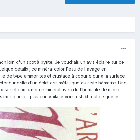
n loin d'un spot à pyrite. Je voudrais un avis éclaire sur ce
uelque détails ; ce minéral color l'eau de l'avage en
ile de type ammonites et crustacé à coquille dur a la surface
érieur brille d'un éclat gris métallique du style hématite. Une
J'ai peser et comparer ce minéral avec de l'hématite de même
s morceau les plus pur. Voilà je vous est dit tout ce que je