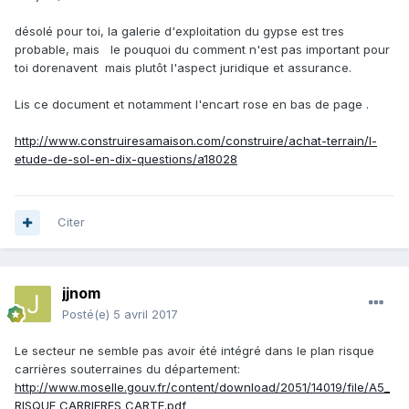
désolé pour toi, la galerie d'exploitation du gypse est tres
probable, mais le pouquoi du comment n'est pas important pour
toi dorenavent mais plutôt l'aspect juridique et assurance.
Lis ce document et notamment l'encart rose en bas de page .
http://www.construiresamaison.com/construire/achat-terrain/l-
etude-de-sol-en-dix-questions/a18028
Citer
jjnom
Posté(e)
5 avril 2017
Le secteur ne semble pas avoir été intégré dans le plan risque
carrières souterraines du département:
http://www.moselle.gouv.fr/content/download/2051/14019/file/A5_
RISQUE CARRIERES CARTE.pdf