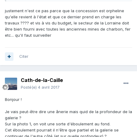
Pas possible de changer l'emplacement de la maison ?
parce que là , le coût!!!!
justement n'est ce pas parce que la concession est orpheline
qu'elle revient à l'état et que ce dernier prend en charge les
travaux ???? et vis à vis du budget, le secteur de la Lorraine doit
être bien fourni avec toutes les anciennes mines de charbon, fer
etc... qu'il faut suirveiller
Citer
Cath-de-la-Caille
Posté(e)
4 avril 2017
Bonjour !
Je vais peut-être dire une ânerie mais quid de la profondeur de la
galerie ?
Sur la photo 1, on voit une sorte d'éboulement au fond.
Cet éboulement pourrait il n'être que partiel et la galerie se
continuer de l'autre côté (et sur quelle profondeur) ?