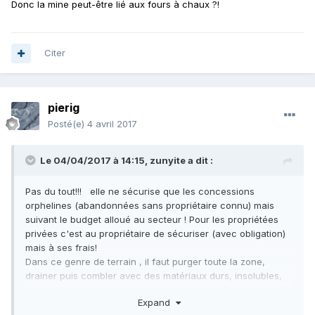
Donc la mine peut-être lié aux fours à chaux ?!
Citer
pierig
Posté(e)
4 avril 2017
Le 04/04/2017 à 14:15,
zunyite
a dit :
Pas du tout!!! elle ne sécurise que les concessions
orphelines (abandonnées sans propriétaire connu) mais
suivant le budget alloué au secteur ! Pour les propriétées
privées c'est au propriétaire de sécuriser (avec obligation)
mais à ses frais!
Dans ce genre de terrain , il faut purger toute la zone,
drainer puis combler avec des matériaux durs, insolubles,
compactables ............au vu des photos , ce sera un GROS
Expand
travail!!