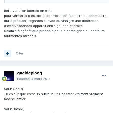
Belle variation latérale en effet
pour vérifier si c'est de la dolomitisation (primaire ou secondaire,
dur à préciser) regardes si avec du vinaigre une différence
d'effervescences apparait entre gauche et droite
Dolomie diagénétique probable pour la partie grise au contours
tourmentés arrondis.
Encore des nummulites avec une minéralisation différente.
Les joies des variations latérales.
Citer
gaeldeploeg
Posté(e)
4 mars 2017
Salut Gael :)
Tu es sûr que c'est un nucleus ?? Car c'est vraiment vraiment
moche :siffler:
Salut Batho!;)