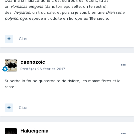
Quant à la malacofaune c'est du très très récent, tu as
un
Pomatias elegans
(dans ton épuisette, un terrestre),
des
Viviparus
, un truc sale, et puis si je vois bien une
Dreissena
polymorpga
, espèce introduite en Europe au 19e siècle.
Citer
caenozoic
Posté(e)
26 février 2017
Superbe la faune quaternaire de rivière, les mammifères et le
reste !
Citer
Halucigenia