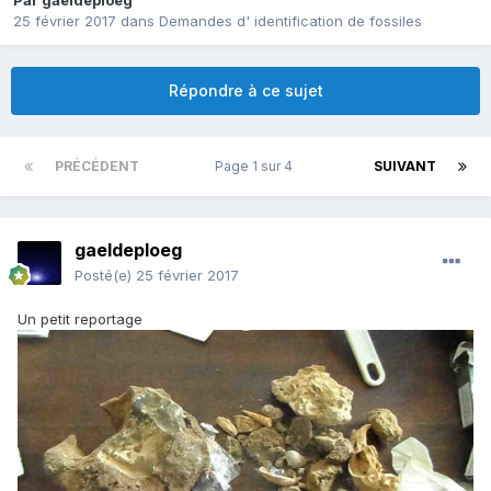
Par
gaeldeploeg
25 février 2017
dans
Demandes d' identification de fossiles
Répondre à ce sujet
PRÉCÉDENT
Page 1 sur 4
SUIVANT
gaeldeploeg
Posté(e)
25 février 2017
Un petit reportage