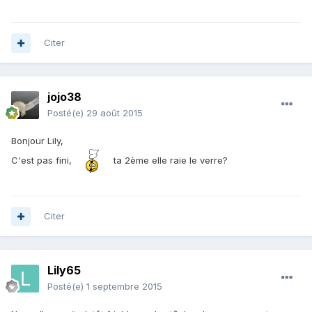
Citer
jojo38
Posté(e)
29 août 2015
Bonjour Lily,
C'est pas fini,
ta 2ème elle raie le verre?
Citer
Lily65
Posté(e)
1 septembre 2015