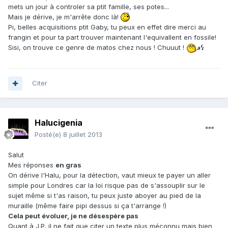
mets un jour à controler sa ptit famille, ses potes...
Mais je dérive, je m'arrête donc là!
Pi, belles acquisitions ptit Gaby, tu peux en effet dire merci au
frangin et pour ta part trouver maintenant l'equivallent en fossile!
Sisi, on trouve ce genre de matos chez nous ! Chuuut !
Citer
Halucigenia
Posté(e)
8 juillet 2013
Salut
Mes réponses
en gras
On dérive l'Halu, pour la détection, vaut mieux te payer un aller
simple pour Londres car la loi risque pas de s'assouplir sur le
sujet même si t'as raison, tu peux juste aboyer au pied de la
muraille (même faire pipi dessus si ça t'arrange !)
Cela peut évoluer, je ne désespère pas
Quant à J.P, il ne fait que citer un texte plus méconnu mais bien