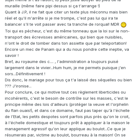
muraille (même faire pipi dessus si ça t'arrange !)
Quant à J.P, il ne fait que citer un texte plus méconnu mais bien
réel et qu'il m'arrête si je me trompe, c'est pas lui qui ira te
balancer s'il te voit passer avec ta tranche de rorqual! MDR
Toi qui es pécheur, c'est du même tonneau que la loi sur le non-
transport des écrevisses américaines, qui bien que nuisibles,
n'ont le droit de tomber dans ton assiette que par teleportation!
Encore un mec de Panam qui a du nous pondre cette ineptie, va
savoir !
Bref, au royaume des c.... , l'administration a toujours puisé
largement dans le vivier...Hum hum, je me permets puisque j'en
sors...Définitivement !
Dis donc, le mariage pour tous ça t'a laissé des séquelles ou bien
??? J'ironise...
Pour conclure, ce qui motive tout ces règlement liberticides ou
incohérents, c'est le besoin de contrôle sur les masses, c'est le
principe même des lois d'ailleurs (protéger la veuve et l'orphelin
du flan ouais!), et dans ce domaine, faut pas taper qu'à l'échelle
de l'Etat, les petits despotes sont parfois plus près qu'on le croit,
à l'échelle domestique et toujours prêt à appliquer à la maison le
management agressif qu'on leur applique au boulot...Ce que je
résumerais par, victime au boulot, bourreau à la maison! On se