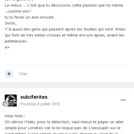
Le mieux..... c'est que tu découvres cette passion par toi même
...comme moi !
tu tu feras un avis ensuite ..
Sinon,
Y'a aussi des gens qui passent après les fouilles qui sont .finies..
qui font de très belles choses et même encore après, avant les
pelleteuses...
a+
.
Citer
sulciferites
Posté(e)
8 juillet 2013
Hola hola !
On dérive l'Halu, pour la détection, vaut mieux te payer un aller
simple pour Londres car la loi risque pas de s'assouplir sur le
sujet même si t'as raison, tu peux juste aboyer au pied de la