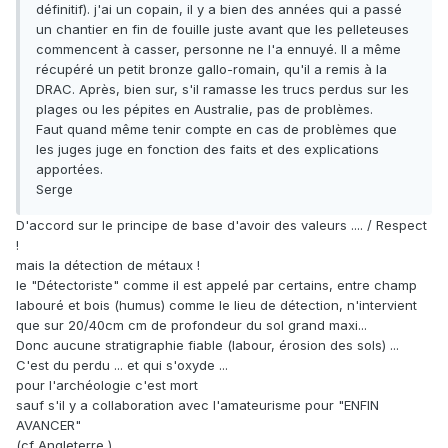
définitif). j'ai un copain, il y a bien des années qui a passé
un chantier en fin de fouille juste avant que les pelleteuses
commencent à casser, personne ne l'a ennuyé. Il a même
récupéré un petit bronze gallo-romain, qu'il a remis à la
DRAC. Après, bien sur, s'il ramasse les trucs perdus sur les
plages ou les pépites en Australie, pas de problèmes.
Faut quand même tenir compte en cas de problèmes que
les juges juge en fonction des faits et des explications
apportées.
Serge
D'accord sur le principe de base d'avoir des valeurs .... / Respect
!
mais la détection de métaux !
le "Détectoriste" comme il est appelé par certains, entre champ
labouré et bois (humus) comme le lieu de détection, n'intervient
que sur 20/40cm cm de profondeur du sol grand maxi...
Donc aucune stratigraphie fiable (labour, érosion des sols) ...
C'est du perdu ... et qui s'oxyde ...
pour l'archéologie c'est mort
sauf s'il y a collaboration avec l'amateurisme pour "ENFIN
AVANCER"
(cf Angleterre )