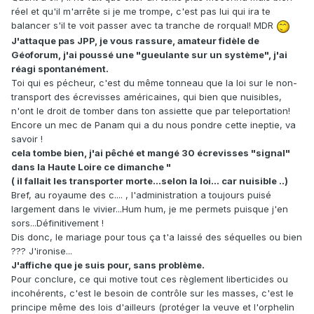
réel et qu'il m'arrête si je me trompe, c'est pas lui qui ira te
balancer s'il te voit passer avec ta tranche de rorqual! MDR
J'attaque pas JPP, je vous rassure, amateur fidèle de
Géoforum, j'ai poussé une "gueulante sur un système", j'ai
réagi spontanément.
Toi qui es pécheur, c'est du même tonneau que la loi sur le non-
transport des écrevisses américaines, qui bien que nuisibles,
n'ont le droit de tomber dans ton assiette que par teleportation!
Encore un mec de Panam qui a du nous pondre cette ineptie, va
savoir !
cela tombe bien, j'ai pêché et mangé 30 écrevisses "signal"
dans la Haute Loire ce dimanche "
( il fallait les transporter morte...selon la loi... car nuisible ..)
Bref, au royaume des c.... , l'administration a toujours puisé
largement dans le vivier...Hum hum, je me permets puisque j'en
sors...Définitivement !
Dis donc, le mariage pour tous ça t'a laissé des séquelles ou bien
??? J'ironise...
J'affiche que je suis pour, sans problème.
Pour conclure, ce qui motive tout ces règlement liberticides ou
incohérents, c'est le besoin de contrôle sur les masses, c'est le
principe même des lois d'ailleurs (protéger la veuve et l'orphelin