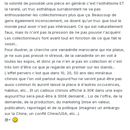
la volonté de possédé une pièce en général c'est l'esthétisme ET
la rareté, un truc esthétique surrabondant ne va pas
enthousiasmer les collectionneurs plus que ça. Beaucoup de
gens également inconsciement, se disent qu'un truc que tout le
monde peut avoir n'est pas intéressant. Ce qui est naturellement
faux, mais ils n'ont pas la pression de ne pas pouvoir l'acquérir.
Les collectionneurs font avant tout en fonction de ce que fait le
voisin...
Pour illustrer, je cherche une vanadinite marocaine qui me plaise,
je ne suis pas pressé ni stressé, de la vanadinite on en voit à
toutes les expos, et donc je ne n'en ai pas en collection et c'est
très loin d'être ce que je regarde en premier sur les stands...
L'effet pervers c'est que dans 10, 20, 50 ans des minéraux
chinois que l'on voit partout aujourd'hui ne seront peut-être pas
aussi commun ils auront laissé la place à d'autres occurences,
habitus, etc... Et un cailloux chinois affiché à 30€ dans une expo
aujourd'hui sera peut-être à 300€ demain€... Loi de l'offre, de la
demande, de la production, du marketing (mise en valeur,
publication, reportage) et de la politique (imaginez un embargo
sur la Chine, un conflit Chine/USA, etc...).
@+