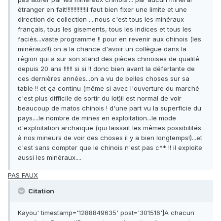
étranger en fait!!!!!!!!!!!!!il faut bien fixer une limite et une
direction de collection ....nous c'est tous les minéraux
français, tous les gisements, tous les indices et tous les
faciès...vaste programme !! pour en revenir aux chinois (les
minéraux!!) on a la chance d'avoir un collègue dans la
région qui a sur son stand des pièces chinoises de qualité
depuis 20 ans !!!!!! si si !! donc bien avant la déferlante de
ces dernières années...on a vu de belles choses sur sa
table !! et ça continu (même si avec l'ouverture du marché
c'est plus difficile de sortir du lot)il est normal de voir
beaucoup de matos chinois ! d'une part vu la superficie du
pays....le nombre de mines en exploitation...le mode
d'exploitation archaïque (qui laissait les mêmes possibilités
à nos mineurs de voir des choses il y a bien longtemps!)...et
c'est sans compter que le chinois n'est pas c** !! il exploite
aussi les minéraux....
PAS FAUX
Citation
Kayou' timestamp='1288849635' post='301516']A chacun