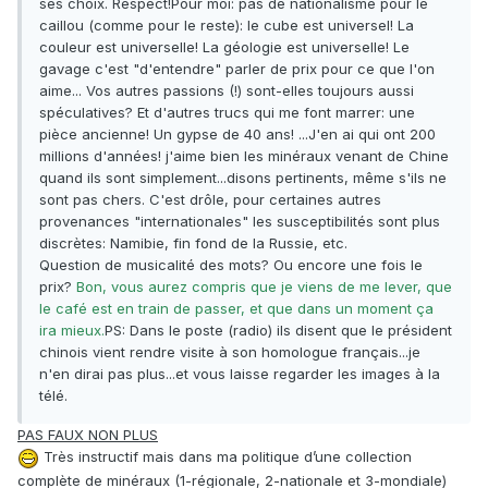
ses choix. Respect!Pour moi: pas de nationalisme pour le
caillou (comme pour le reste): le cube est universel! La
couleur est universelle! La géologie est universelle! Le
gavage c'est "d'entendre" parler de prix pour ce que l'on
aime... Vos autres passions (!) sont-elles toujours aussi
spéculatives? Et d'autres trucs qui me font marrer: une
pièce ancienne! Un gypse de 40 ans! ...J'en ai qui ont 200
millions d'années! j'aime bien les minéraux venant de Chine
quand ils sont simplement...disons pertinents, même s'ils ne
sont pas chers. C'est drôle, pour certaines autres
provenances "internationales" les susceptibilités sont plus
discrètes: Namibie, fin fond de la Russie, etc.
Question de musicalité des mots? Ou encore une fois le
prix?
Bon, vous aurez compris que je viens de me lever, que
le café est en train de passer, et que dans un moment ça
ira mieux.
PS: Dans le poste (radio) ils disent que le président
chinois vient rendre visite à son homologue français...je
n'en dirai pas plus...et vous laisse regarder les images à la
télé.
PAS FAUX NON PLUS
Très instructif mais dans ma politique d’une collection
complète de minéraux (1-régionale, 2-nationale et 3-mondiale)