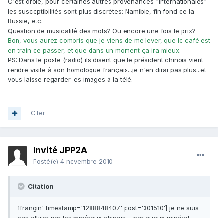
C'est drôle, pour certaines autres provenances "internationales"
les susceptibilités sont plus discrètes: Namibie, fin fond de la
Russie, etc.
Question de musicalité des mots? Ou encore une fois le prix?
Bon, vous aurez compris que je viens de me lever, que le café est
en train de passer, et que dans un moment ça ira mieux.
PS: Dans le poste (radio) ils disent que le président chinois vient
rendre visite à son homologue français...je n'en dirai pas plus...et
vous laisse regarder les images à la télé.
Citer
Invité JPP2A
Posté(e)
4 novembre 2010
Citation
1frangin' timestamp='1288848407' post='301510'] je ne suis
pas attirer par les minéraux chinois.... par aucun minéral