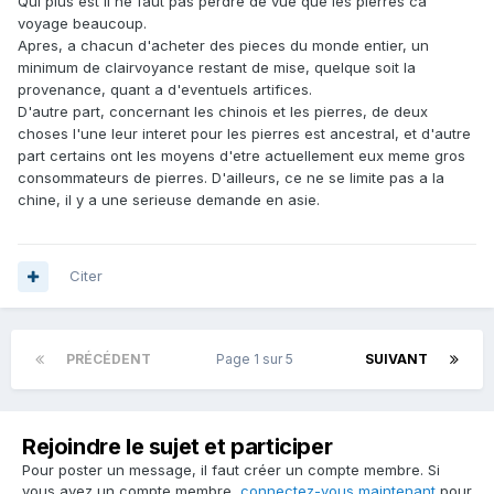
Qui plus est il ne faut pas perdre de vue que les pierres ca
voyage beaucoup.
Apres, a chacun d'acheter des pieces du monde entier, un
minimum de clairvoyance restant de mise, quelque soit la
provenance, quant a d'eventuels artifices.
D'autre part, concernant les chinois et les pierres, de deux
choses l'une leur interet pour les pierres est ancestral, et d'autre
part certains ont les moyens d'etre actuellement eux meme gros
consommateurs de pierres. D'ailleurs, ce ne se limite pas a la
chine, il y a une serieuse demande en asie.
Citer
PRÉCÉDENT
Page 1 sur 5
SUIVANT
Rejoindre le sujet et participer
Pour poster un message, il faut créer un compte membre. Si
vous avez un compte membre,
connectez-vous maintenant
pour