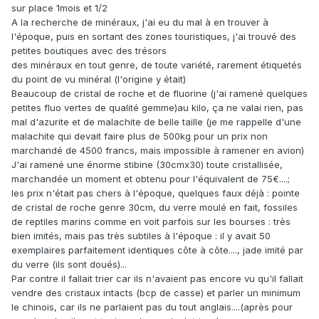
sur place 1mois et 1/2
A la recherche de minéraux, j'ai eu du mal à en trouver à
l'époque, puis en sortant des zones touristiques, j'ai trouvé des
petites boutiques avec des trésors
des minéraux en tout genre, de toute variété, rarement étiquetés
du point de vu minéral (l'origine y était)
Beaucoup de cristal de roche et de fluorine (j'ai ramené quelques
petites fluo vertes de qualité gemme)au kilo, ça ne valai rien, pas
mal d'azurite et de malachite de belle taille (je me rappelle d'une
malachite qui devait faire plus de 500kg pour un prix non
marchandé de 4500 francs, mais impossible à ramener en avion)
J'ai ramené une énorme stibine (30cmx30) toute cristallisée,
marchandée un moment et obtenu pour l'équivalent de 75€....;
les prix n'était pas chers à l'époque, quelques faux déjà : pointe
de cristal de roche genre 30cm, du verre moulé en fait, fossiles
de reptiles marins comme en voit parfois sur les bourses : très
bien imités, mais pas très subtiles à l'époque : il y avait 50
exemplaires parfaitement identiques côte à côte...., jade imité par
du verre (ils sont doués)...
Par contre il fallait trier car ils n'avaient pas encore vu qu'il fallait
vendre des cristaux intacts (bcp de casse) et parler un minimum
le chinois, car ils ne parlaient pas du tout anglais....(après pour