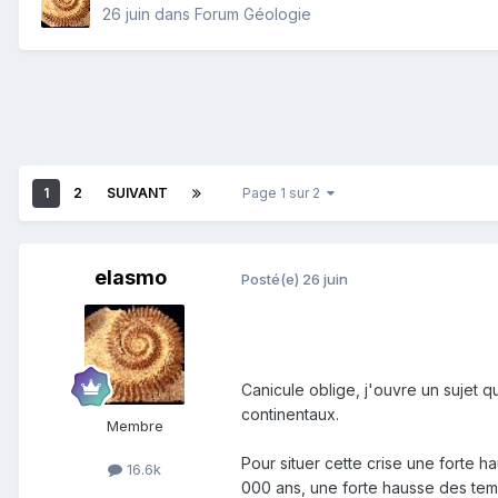
26 juin
dans
Forum Géologie
1
2
SUIVANT
Page 1 sur 2
elasmo
Posté(e)
26 juin
Canicule oblige, j'ouvre un sujet q
continentaux.
Membre
Pour situer cette crise une forte 
16.6k
000 ans, une forte hausse des temp