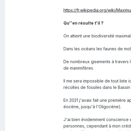
https://fr.wikipedia.org/wiki/Ma
Qu''en résulte t'il ?
On atteint une biodiversité maximale
Dans les océans les faunes de moll
De nombreux gisements à travers l
de mammifères.
Il me sera impossible de tout liste
récoltes de fossiles dans le Bassi
En 2021 j'avais fait une première 
éocène, jusqu'à l'Oligocène).
J'ai bien évidemment conscience qu
personnes, cependant à mon crédit, 