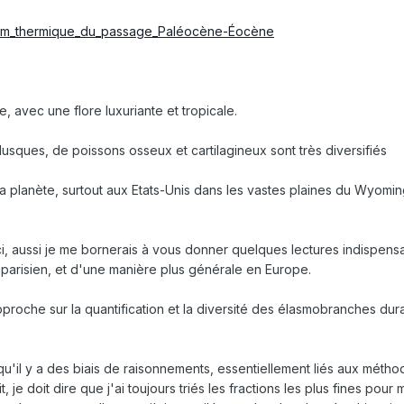
ximum_thermique_du_passage_Paléocène-Éocène
, avec une flore luxuriante et tropicale.
usques, de poissons osseux et cartilagineux sont très diversifiés
a planète, surtout aux Etats-Unis dans les vastes plaines du Wyom
 ici, aussi je me bornerais à vous donner quelques lectures indispen
n parisien, et d'une manière plus générale en Europe.
approche sur la quantification et la diversité des élasmobranches 
'il y a des biais de raisonnements, essentiellement liés aux métho
je doit dire que j'ai toujours triés les fractions les plus fines po