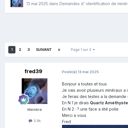
13 mai 2025
dans
Demandes d' identification de miné
1
2
3
SUIVANT
Page 1 sur 3
fred39
Posté(e)
13 mai 2025
Bonjour a toutes et tous
Je vais avoir plusieurs minéraux a 
Je ferais des testes a la demande 
En N 1 je dirais
Quartz
Améthyst
En N 2 : ? une face a
été polie
Membre
Merci a vous
3.9k
Fred