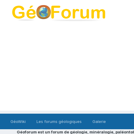
GéoWiki
Les forums géologiques
Galerie
Géoforum est un forum de géologie, minéralogie, paléontol